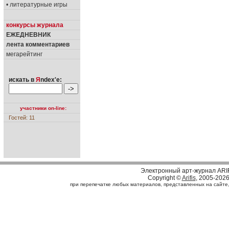
• литературные игры
конкурсы журнала
ЕЖЕДНЕВНИК
лента комментариев
мегарейтинг
искать в
Я
ndex'е:
участники on-line:
Гостей: 11
Электронный арт-журнал ARI
Copyright ©
Arifis
, 2005-202
при перепечатке любых материалов, представленных на сайте, с