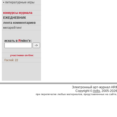
• литературные игры
конкурсы журнала
ЕЖЕДНЕВНИК
лента комментариев
мегарейтинг
искать в
Я
ndex'е:
участники on-line:
Гостей: 22
Электронный арт-журнал ARI
Copyright ©
Arifis
, 2005-202
при перепечатке любых материалов, представленных на сайте, с