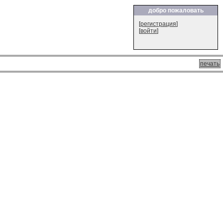
добро пожаловать
[
регистрация
]
[
войти
]
печать