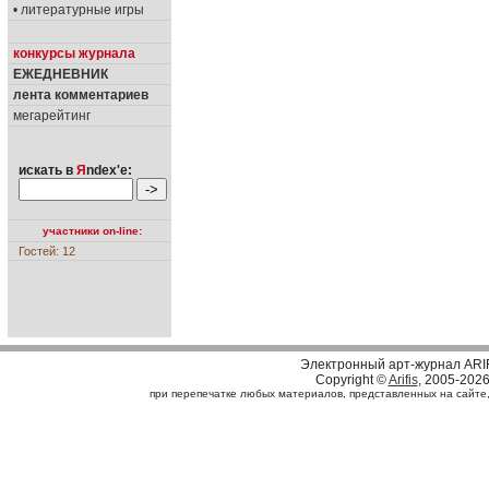
• литературные игры
конкурсы журнала
ЕЖЕДНЕВНИК
лента комментариев
мегарейтинг
искать в
Я
ndex'е:
участники on-line:
Гостей: 12
Электронный арт-журнал ARI
Copyright ©
Arifis
, 2005-202
при перепечатке любых материалов, представленных на сайте, с