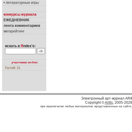
• литературные игры
конкурсы журнала
ЕЖЕДНЕВНИК
лента комментариев
мегарейтинг
искать в
Я
ndex'е:
участники on-line:
Гостей: 21
Электронный арт-журнал ARI
Copyright ©
Arifis
, 2005-202
при перепечатке любых материалов, представленных на сайте, с