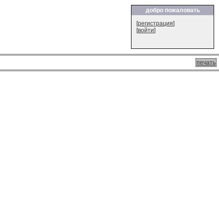
добро пожаловать
[
регистрация
]
[
войти
]
печать