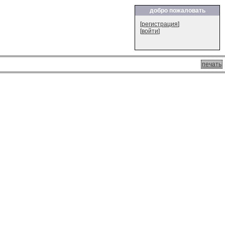
добро пожаловать
[
регистрация
]
[
войти
]
печать