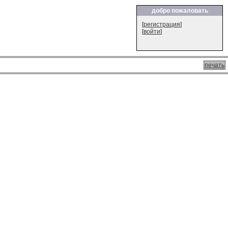
добро пожаловать
[
регистрация
]
[
войти
]
печать