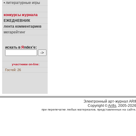
• литературные игры
конкурсы журнала
ЕЖЕДНЕВНИК
лента комментариев
мегарейтинг
искать в
Я
ndex'е:
участники on-line:
Гостей: 26
Электронный арт-журнал ARI
Copyright ©
Arifis
, 2005-202
при перепечатке любых материалов, представленных на сайте, с