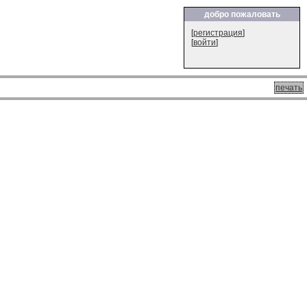
добро пожаловать
[
регистрация
]
[
войти
]
печать