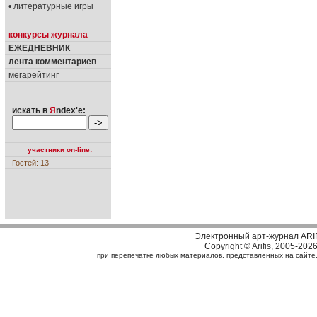
• литературные игры
конкурсы журнала
ЕЖЕДНЕВНИК
лента комментариев
мегарейтинг
искать в
Я
ndex'е:
участники on-line:
Гостей: 13
Электронный арт-журнал ARI
Copyright ©
Arifis
, 2005-202
при перепечатке любых материалов, представленных на сайте, с