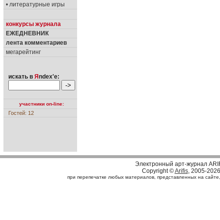
• литературные игры
конкурсы журнала
ЕЖЕДНЕВНИК
лента комментариев
мегарейтинг
искать в
Я
ndex'е:
участники on-line:
Гостей: 12
Электронный арт-журнал ARI
Copyright ©
Arifis
, 2005-202
при перепечатке любых материалов, представленных на сайте, с