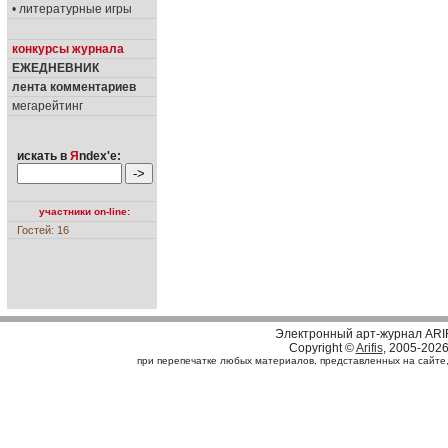
• литературные игры
конкурсы журнала
ЕЖЕДНЕВНИК
лента комментариев
мегарейтинг
искать в
Я
ndex'е:
участники on-line:
Гостей: 16
Электронный арт-журнал ARI
Copyright ©
Arifis
, 2005-202
при перепечатке любых материалов, представленных на сайте, с