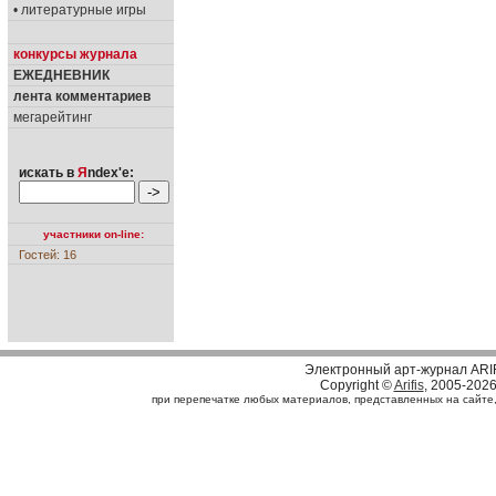
• литературные игры
конкурсы журнала
ЕЖЕДНЕВНИК
лента комментариев
мегарейтинг
искать в
Я
ndex'е:
участники on-line:
Гостей: 16
Электронный арт-журнал ARI
Copyright ©
Arifis
, 2005-202
при перепечатке любых материалов, представленных на сайте, с