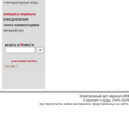
• литературные игры
конкурсы журнала
ЕЖЕДНЕВНИК
лента комментариев
мегарейтинг
искать в
Я
ndex'е:
участники on-line:
Гостей: 7
Электронный арт-журнал ARI
Copyright ©
Arifis
, 2005-202
при перепечатке любых материалов, представленных на сайте, с