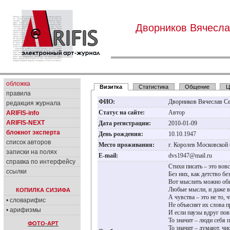
Дворников Вячесла
обложка
Визитка
Статистика
Общение
Ц
правила
ФИО:
Дворников Вячеслав С
редакция журнала
Статус на сайте:
Автор
ARIFIS-info
ARIFIS-NEXT
Дата регистрации:
2010-01-09
блокнот эксперта
День рождения:
10.10.1947
список авторов
Место проживания:
г. Королев Московской
записки на полях
E-mail:
dvs1947@mail.ru
справка по интерфейсу
Стихи писать – это вовс
ссылки
Без них, как детство бе
Вот мыслить можно об
Любые мысли, и даже 
КОПИЛКА СИЗИФА
А чувства – это не то, 
• словарифис
Не объяснят их слова п
• арифизмы
И если паузы вдруг пов
То значит – люди себя 
ФОТО-АРТ
То значит – думают, чи