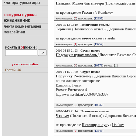
• литературные игры
Намедни. Может быть, вчера
(Поэтический отзыв)
на произведение
Рассея
/
VKondakov
конкурсы журнала
комментарии: [
0
] просмотры: [
12895
]
ЕЖЕДНЕВНИК
2010-05-13 23:19
Поэтические отзывы
лента комментариев
Терпение
(Поэтический отзыв) / Дворников Вячесл
мегарейтинг
на произведение
зачем скажи
/
staruha
комментарии: [
1
] просмотры: [
13757
]
искать в
Я
ndex'е:
2010-04-15 21:23
Студия поэтов
Подержу в руках любовь
/ Дворников Вячеслав Се
участники on-line:
комментарии: [
4
] просмотры: [
10573
] голоса: [
1
]
Гостей: 46
2010-04-15 21:20
Студия поэтов
Поручику Ржевскому
/ Дворников Вячеслав Серге
оригинальное стихотворение
Владимир Репин
Романс Ржевского 4
http://www.stihi.ru/2009/08/09/3387
комментарии: [
0
] просмотры: [
10637
]
2010-04-15 21:14
Поэтические отзывы
Что там
(Поэтический отзыв) / Дворников Вячеслав
на произведение
И солнце, и луну
/
Listikov
комментарии: [
2
] просмотры: [
13848
]