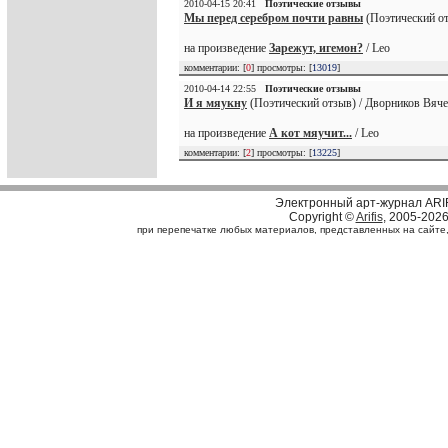
2010-04-15 20:41
Поэтические отзывы
Мы перед серебром почти равны
(Поэтический от
на произведение
Зарежут, игемон?
/ Leo
комментарии: [
0
] просмотры: [
13019
]
2010-04-14 22:55
Поэтические отзывы
И я мяукну
(Поэтический отзыв) / Дворников Вяче
на произведение
А кот мяучит...
/ Leo
комментарии: [
2
] просмотры: [
13225
]
Электронный арт-журнал ARI
Copyright ©
Arifis
, 2005-202
при перепечатке любых материалов, представленных на сайте, с