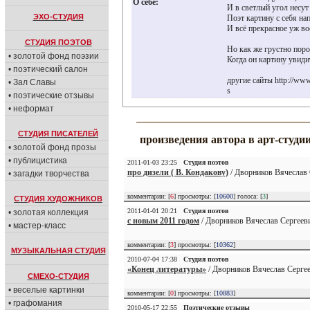
О себе:
И в светлый угол несут
ЭХО-СТУДИЯ
Поэт картину с себя на
И всё прекрасное уж в
СТУДИЯ ПОЭТОВ
Но как же грустно поро
• золотой фонд поэзии
Когда он картину увид
• поэтический салон
другие сайты http://www.
• Зал Славы
s
• поэтические отзывы
• неформат
СТУДИЯ ПИСАТЕЛЕЙ
произведения автора в арт-студи
• золотой фонд прозы
• публицистика
2011-01-03 23:25
Студия поэтов
про дизели ( В. Кондакову)
/ Дворников Вячеслав 
• загадки творчества
комментарии: [
6
] просмотры: [
10600
] голоса: [
3
]
СТУДИЯ ХУДОЖНИКОВ
2011-01-01 20:21
Студия поэтов
• золотая коллекция
с новым 2011 годом
/ Дворников Вячеслав Сергееви
• мастер-класс
комментарии: [
3
] просмотры: [
10362
]
МУЗЫКАЛЬНАЯ СТУДИЯ
2010-07-04 17:38
Студия поэтов
«Конец литературы»
/ Дворников Вячеслав Сергее
СМЕХО-СТУДИЯ
• веселые картинки
комментарии: [
0
] просмотры: [
10883
]
• графомания
2010-05-17 22:55
Поэтические отзывы