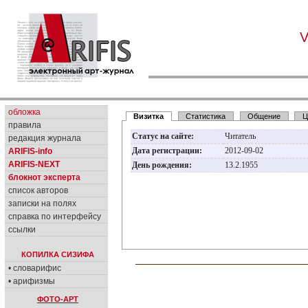
обложка
Визитка
Статистика
Общение
Ц
правила
Статус на сайте:
Читатель
редакция журнала
Дата регистрации:
2012-09-02
ARIFIS-info
ARIFIS-NEXT
День рождения:
13.2.1955
блокнот эксперта
список авторов
записки на полях
справка по интерфейсу
ссылки
КОПИЛКА СИЗИФА
• словарифис
• арифизмы
ФОТО-АРТ