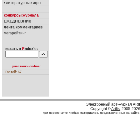
• литературные игры
конкурсы журнала
ЕЖЕДНЕВНИК
лента комментариев
мегарейтинг
искать в
Я
ndex'е:
участники on-line:
Гостей: 67
Электронный арт-журнал ARI
Copyright ©
Arifis
, 2005-202
при перепечатке любых материалов, представленных на сайте, с