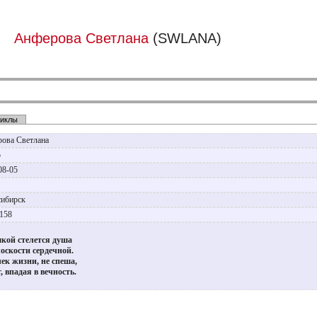
Анферова Светлана
(SWLANA)
иклы
ова Светлана
р
08-05
сибирск
4158
кой стелется душа
оскости сердечной.
ек жизни, не спеша,
, впадая в вечность.