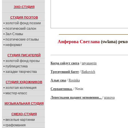
ЭХО-СТУДИЯ
СТУДИЯ ПОЭТОВ
• золотой фонд поэзии
• поэтический салон
• Зал Славы
• поэтические отзывы
Анферова Светлана
(swlana) рек
• неформат
СТУДИЯ ПИСАТЕЛЕЙ
• золотой фонд прозы
Когда сойдут снега
/
tatyanagrin
• публицистика
• загадки творчества
Треснувший багет
/
Batkovich
Алые сны
/
Rosinka
СТУДИЯ ХУДОЖНИКОВ
• золотая коллекция
Серпантинка.
/ Nesin
• мастер-класс
Лепестками падают мгновения...
/
urasova
МУЗЫКАЛЬНАЯ СТУДИЯ
СМЕХО-СТУДИЯ
• веселые картинки
• графомания