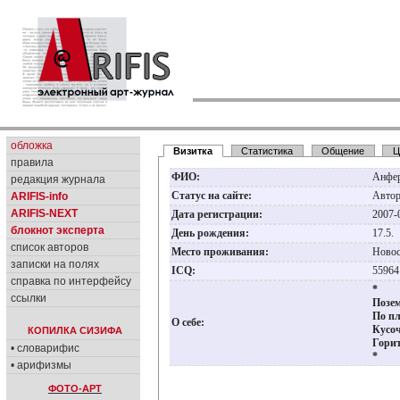
обложка
Визитка
Статистика
Общение
Ц
правила
ФИО:
Анфер
редакция журнала
Статус на сайте:
Авто
ARIFIS-info
ARIFIS-NEXT
Дата регистрации:
2007-
блокнот эксперта
День рождения:
17.5.
список авторов
Место проживания:
Ново
записки на полях
ICQ:
5596
справка по интерфейсу
*
ссылки
Позем
По пл
О себе:
Кусоч
КОПИЛКА СИЗИФА
Горит
• словарифис
*
• арифизмы
ФОТО-АРТ