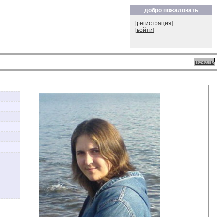
добро пожаловать
[
регистрация
]
[
войти
]
печать