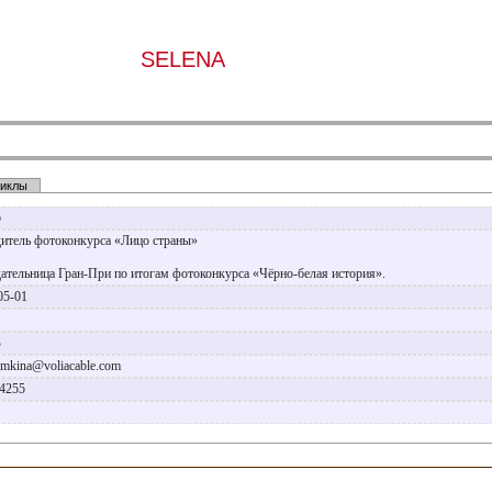
SELENA
иклы
р
итель фотоконкурса «Лицо страны»
ательница Гран-При по итогам фотоконкурса «Чёрно-белая история».
05-01
.
В
emkina@voliacable.com
84255
a