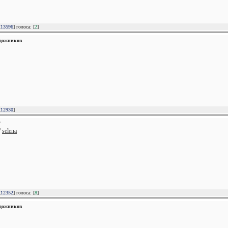
[
13596
] голоса: [
2
]
удожников
[
12930
]
Т
/
selena
[
12352
] голоса: [
8
]
удожников