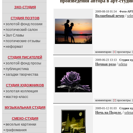
произведения автора в арт-студи
ЭХО-СТУДИЯ
2009-08-18 01:54
Фото-АР
Волшебный вечер
/
sele
СТУДИЯ ПОЭТОВ
• золотой фонд поэзии
• поэтический салон
• Зал Славы
• поэтические отзывы
• неформат
комментарии: [
1
] просмотры: 
СТУДИЯ ПИСАТЕЛЕЙ
2009-06-23 13:13
Студия х
• золотой фонд прозы
Ночная роза
/
selena
• публицистика
• загадки творчества
СТУДИЯ ХУДОЖНИКОВ
• золотая коллекция
• мастер-класс
комментарии: [
2
] просмотры: 
МУЗЫКАЛЬНАЯ СТУДИЯ
2009-01-12 01:03
Студия х
Ночь на Подоле.
/
selena
СМЕХО-СТУДИЯ
• веселые картинки
• графомания