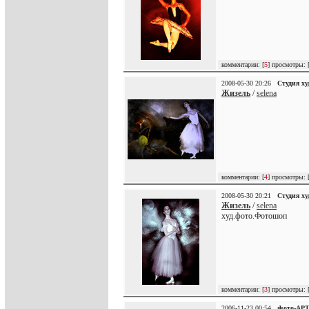
комментарии: [
5
] просмотры: 
2008-05-30 20:26
Студия х
Жизель
/
selena
комментарии: [
4
] просмотры: 
2008-05-30 20:21
Студия х
Жизель
/
selena
худ.фото.Фотошоп
комментарии: [
3
] просмотры: 
2006-11-23 00:54
Фото-АР