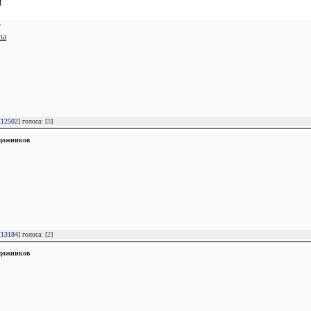
и
Т
na
[
12502
] голоса: [
3
]
удожников
[
13184
] голоса: [
2
]
удожников