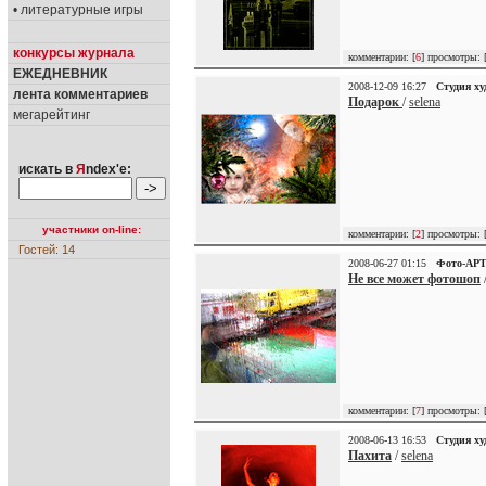
• литературные игры
конкурсы журнала
комментарии: [
6
] просмотры: 
ЕЖЕДНЕВНИК
2008-12-09 16:27
Студия х
лента комментариев
Подарок
/
selena
мегарейтинг
искать в
Я
ndex'е:
участники on-line:
комментарии: [
2
] просмотры: 
Гостей: 14
2008-06-27 01:15
Фото-АР
Не все может фотошоп
комментарии: [
7
] просмотры: 
2008-06-13 16:53
Студия х
Пахита
/
selena