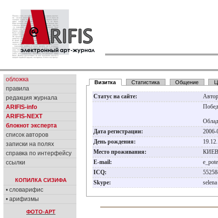
обложка
Визитка
Статистика
Общение
Ц
правила
Статус на сайте:
Авто
редакция журнала
Побед
ARIFIS-info
ARIFIS-NEXT
Облад
блокнот эксперта
Дата регистрации:
2006-
список авторов
День рождения:
19.12
записки на полях
Место проживания:
КИЕ
справка по интерфейсу
E-mail:
e_pot
ссылки
ICQ:
5525
КОПИЛКА СИЗИФА
Skype:
selen
• словарифис
• арифизмы
ФОТО-АРТ