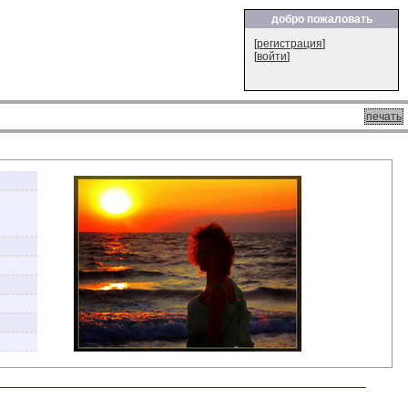
добро пожаловать
[
регистрация
]
[
войти
]
печать