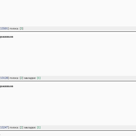
[
13501
] голоса: [
3
]
удожников
[
13128
] голоса: [
2
] закладки:
[1]
удожников
[
13247
] голоса: [
2
] закладки:
[1]
Т