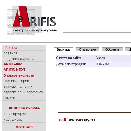
обложка
Визитка
Статистика
Общение
Ц
правила
Статус на сайте:
Автор
редакция журнала
Дата регистрации:
2007-01-01
ARIFIS-info
ARIFIS-NEXT
блокнот эксперта
список авторов
записки на полях
справка по интерфейсу
ссылки
КОПИЛКА СИЗИФА
• словарифис
ooli
рекомендует:
• арифизмы
ФОТО-АРТ