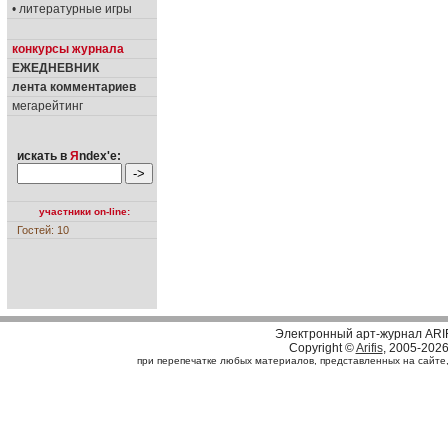
• литературные игры
конкурсы журнала
ЕЖЕДНЕВНИК
лента комментариев
мегарейтинг
искать в
Я
ndex'е:
участники on-line:
Гостей: 10
Электронный арт-журнал ARI
Copyright ©
Arifis
, 2005-202
при перепечатке любых материалов, представленных на сайте, с