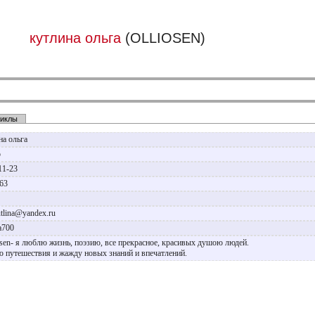
кутлина ольга
(OLLIOSEN)
иклы
на ольга
р
11-23
963
utlina@yandex.ru
a700
Osen- я люблю жизнь, поэзию, все прекрасное, красивых душою людей.
 путешествия и жажду новых знаний и впечатлений.