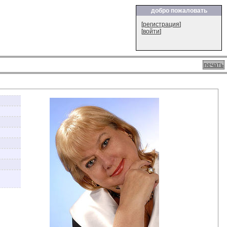
добро пожаловать
[
регистрация
]
[
войти
]
печать