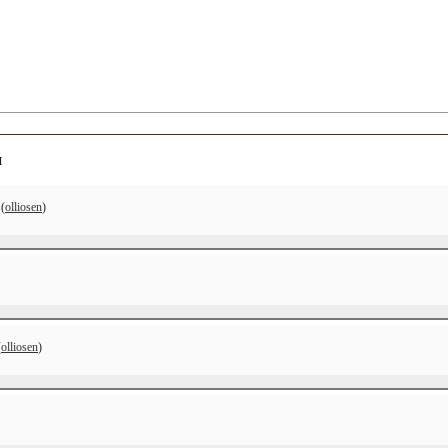
и
(
olliosen
)
(
olliosen
)