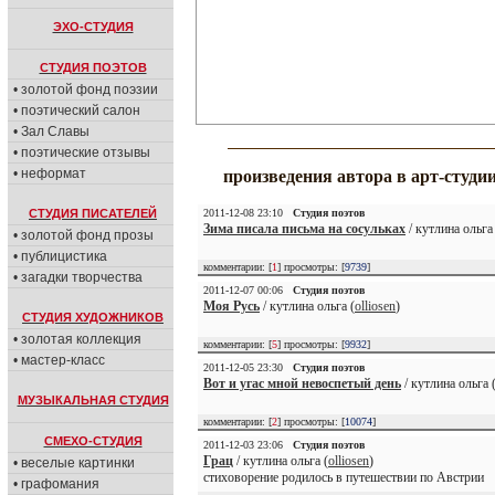
ЭХО-СТУДИЯ
СТУДИЯ ПОЭТОВ
• золотой фонд поэзии
• поэтический салон
• Зал Славы
• поэтические отзывы
• неформат
произведения автора в арт-студи
СТУДИЯ ПИСАТЕЛЕЙ
2011-12-08 23:10
Студия поэтов
Зима писала письма на сосульках
/ кутлина ольга 
• золотой фонд прозы
• публицистика
комментарии: [
1
] просмотры: [
9739
]
• загадки творчества
2011-12-07 00:06
Студия поэтов
Моя Русь
/ кутлина ольга (
olliosen
)
СТУДИЯ ХУДОЖНИКОВ
• золотая коллекция
комментарии: [
5
] просмотры: [
9932
]
• мастер-класс
2011-12-05 23:30
Студия поэтов
Вот и угас мной невоспетый день
/ кутлина ольга 
МУЗЫКАЛЬНАЯ СТУДИЯ
комментарии: [
2
] просмотры: [
10074
]
СМЕХО-СТУДИЯ
2011-12-03 23:06
Студия поэтов
Грац
/ кутлина ольга (
olliosen
)
• веселые картинки
стиховорение родилось в путешествии по Австрии
• графомания