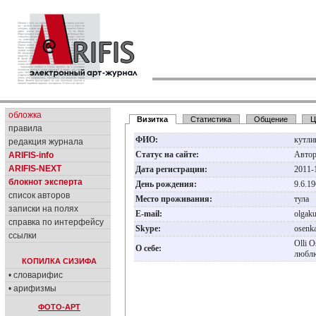
обложка
Визитка
Статистика
Общение
Ц
правила
ФИО:
кутли
редакция журнала
Статус на сайте:
Авто
ARIFIS-info
ARIFIS-NEXT
Дата регистрации:
2011-
блокнот эксперта
День рождения:
9.6.1
список авторов
Место проживания:
тула
записки на полях
E-mail:
olgak
справка по интерфейсу
Skype:
osenk
ссылки
Olli 
О себе:
люблю
КОПИЛКА СИЗИФА
• словарифис
• арифизмы
ФОТО-АРТ