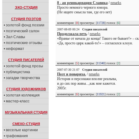
8 - ая реинкарнация Славика
/
nmarks
Просто немного черного юмора.
ЭХО-СТУДИЯ
(Не ищите смысла там, где его нет)
СТУДИЯ ПОЭТОВ
комментарии: [
8
] просмотры: [
11728
] голоса: [
6
]
• золотой фонд поэзии
2007-08-09 00:24
Студия писателей
• поэтический салон
Продолжала петь
/
nmarks
• Зал Славы
«Вранье от начала до конца! Такого не бывает!» – с
• поэтические отзывы
«Да, просто цирк какой-то!» – согласился клоун.
• неформат
СТУДИЯ ПИСАТЕЛЕЙ
комментарии: [
5
] просмотры: [
11340
] голоса: [
2
]
• золотой фонд прозы
2007-07-30 21:07
Студия писателей
• публицистика
Поэт и повариха.
/
nmarks
• загадки творчества
История и персонажи вполне реальны,
и до сих пор живы...,как мне кажется.
2005г.
СТУДИЯ ХУДОЖНИКОВ
комментарии: [
6
] просмотры: [
11921
] голоса: [
2
]
• золотая коллекция
• мастер-класс
МУЗЫКАЛЬНАЯ СТУДИЯ
СМЕХО-СТУДИЯ
• веселые картинки
• графомания