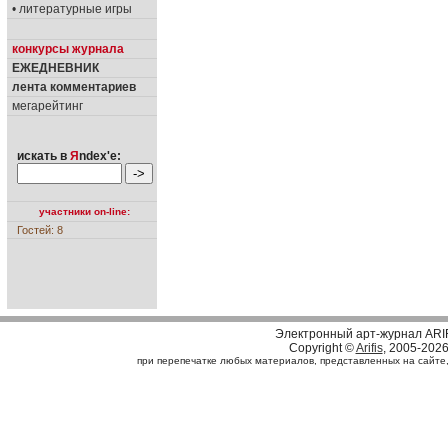
• литературные игры
конкурсы журнала
ЕЖЕДНЕВНИК
лента комментариев
мегарейтинг
искать в
Я
ndex'е:
участники on-line:
Гостей: 8
Электронный арт-журнал ARI
Copyright ©
Arifis
, 2005-202
при перепечатке любых материалов, представленных на сайте, с