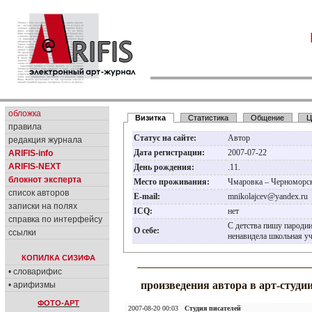
обложка
Визитка
Статистика
Общение
Ц
правила
Статус на сайте:
Автор
редакция журнала
Дата регистрации:
2007-07-22
ARIFIS-info
ARIFIS-NEXT
День рождения:
.11.
блокнот эксперта
Место проживания:
Чмаровка – Черноморск
список авторов
E-mail:
mnikolajcev@yandex.ru
записки на полях
ICQ:
нет
справка по интерфейсу
С детства пишу пародии
О себе:
ссылки
ненавидела школьная уч
КОПИЛКА СИЗИФА
• словарифис
произведения автора в арт-студи
• арифизмы
ФОТО-АРТ
2007-08-20 00:03
Студия писателей