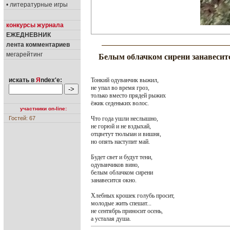
• литературные игры
конкурсы журнала
ЕЖЕДНЕВНИК
лента комментариев
мегарейтинг
Белым облачком сирени занавеситс
Тонкий одуванчик выжил,
искать в
Я
ndex'е:
не упал во время гроз,
только вместо прядей рыжих
ёжик седеньких волос.
участники on-line:
Что года ушли неслышно,
Гостей: 67
не горюй и не вздыхай,
отцветут тюльпан и вишня,
но опять наступит май.
Будет свет и будут тени,
одуванчиков вино,
белым облачком сирени
занавесится окно.
Хлебных крошек голубь просит,
молодые жить спешат...
не сентябрь приносит осень,
а усталая душа.