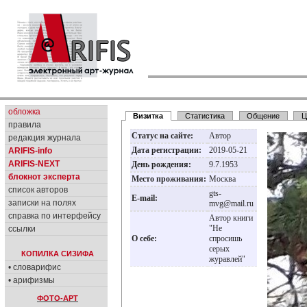
обложка
Визитка
Статистика
Общение
Ц
правила
Статус на сайте:
Автор
редакция журнала
Дата регистрации:
2019-05-21
ARIFIS-info
ARIFIS-NEXT
День рождения:
9.7.1953
блокнот эксперта
Место проживания:
Москва
список авторов
gts-
E-mail:
записки на полях
mvg@mail.ru
справка по интерфейсу
Автор книги
"Не
ссылки
О себе:
спросишь
серых
КОПИЛКА СИЗИФА
журавлей"
• словарифис
• арифизмы
ФОТО-АРТ