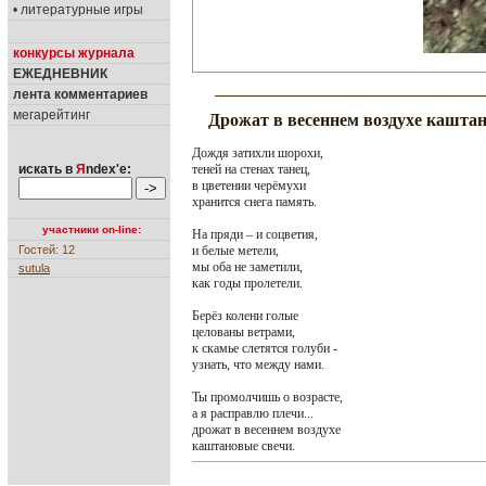
• литературные игры
конкурсы журнала
ЕЖЕДНЕВНИК
лента комментариев
мегарейтинг
Дрожат в весеннем воздухе каштан
Дождя затихли шорохи,
теней на стенах танец,
искать в
Я
ndex'е:
в цветении черёмухи
хранится снега память.
участники on-line:
На пряди – и соцветия,
и белые метели,
Гостей: 12
мы оба не заметили,
sutula
как годы пролетели.
Берёз колени голые
целованы ветрами,
к скамье слетятся голуби -
узнать, что между нами.
Ты промолчишь о возрасте,
а я расправлю плечи...
дрожат в весеннем воздухе
каштановые свечи.