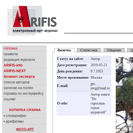
обложка
Визитка
Статистика
Общение
Ц
правила
Статус на сайте:
Автор
редакция журнала
Дата регистрации:
2019-05-21
ARIFIS-info
ARIFIS-NEXT
День рождения:
9.7.1953
блокнот эксперта
Место проживания:
Москва
список авторов
gts-
E-mail:
записки на полях
mvg@mail.ru
справка по интерфейсу
Автор книги
"Не
ссылки
О себе:
спросишь
серых
КОПИЛКА СИЗИФА
журавлей"
• словарифис
• арифизмы
ФОТО-АРТ