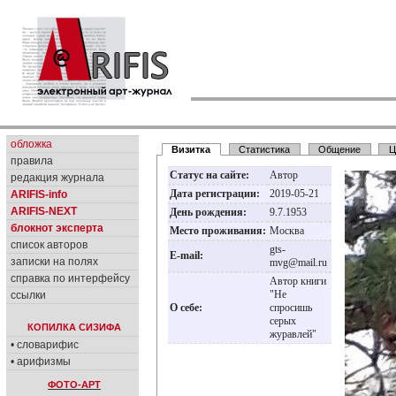
обложка
Визитка
Статистика
Общение
Ц
правила
Статус на сайте:
Автор
редакция журнала
Дата регистрации:
2019-05-21
ARIFIS-info
ARIFIS-NEXT
День рождения:
9.7.1953
блокнот эксперта
Место проживания:
Москва
список авторов
gts-
E-mail:
записки на полях
mvg@mail.ru
справка по интерфейсу
Автор книги
"Не
ссылки
О себе:
спросишь
серых
КОПИЛКА СИЗИФА
журавлей"
• словарифис
• арифизмы
ФОТО-АРТ