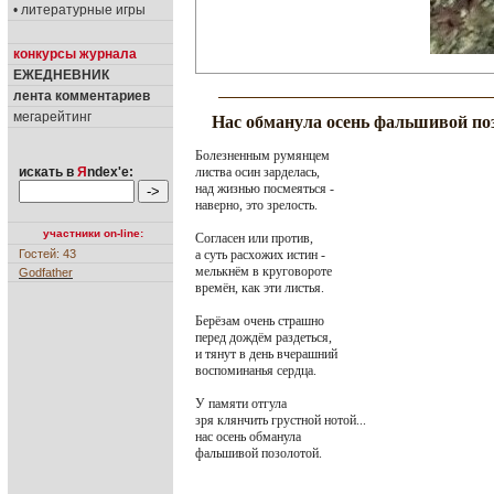
• литературные игры
конкурсы журнала
ЕЖЕДНЕВНИК
лента комментариев
мегарейтинг
Нас обманула осень фальшивой по
Болезненным румянцем
листва осин зарделась,
искать в
Я
ndex'е:
над жизнью посмеяться -
наверно, это зрелость.
участники on-line:
Согласен или против,
а суть расхожих истин -
Гостей: 43
мелькнём в круговороте
Godfather
времён, как эти листья.
Берёзам очень страшно
перед дождём раздеться,
и тянут в день вчерашний
воспоминанья сердца.
У памяти отгула
зря клянчить грустной нотой...
нас осень обманула
фальшивой позолотой.