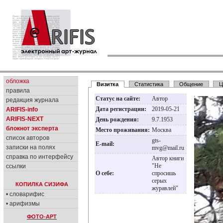
обложка
Визитка
Статистика
Общение
Ц
правила
Статус на сайте:
Автор
редакция журнала
Дата регистрации:
2019-05-21
ARIFIS-info
ARIFIS-NEXT
День рождения:
9.7.1953
блокнот эксперта
Место проживания:
Москва
список авторов
gts-
E-mail:
записки на полях
mvg@mail.ru
справка по интерфейсу
Автор книги
"Не
ссылки
О себе:
спросишь
серых
КОПИЛКА СИЗИФА
журавлей"
• словарифис
• арифизмы
ФОТО-АРТ