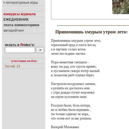
• литературные игры
конкурсы журнала
ЕЖЕДНЕВНИК
лента комментариев
мегарейтинг
Припомнишь хмурым утром лето:
Припомнишь хмурым утром лето,
зеркальный пруд и плеск весла,
искать в
Я
ndex'е:
а в паутину голых веток
летит последняя листва.
участники on-line:
Пора ненастная смешала -
кому ты рад, кто грусть принёс,
Гостей: 13
в пустынном сквере ветер шалый
в лохмотья рвёт платки берёз.
Настроили воздушных замков,
а рушить их досталось мне,
с утра дожди стучат морзянку
на сером кухонном окне.
Разлуки были, боль потерь,
но и любви была вершина...
ты только одному не верь,
что осень всё за нас решила.
Валерий Мазманян