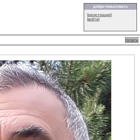
добро пожаловать
[
регистрация
]
[
войти
]
печать