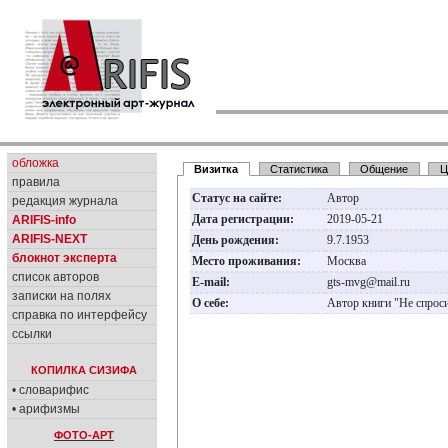
обложка
Визитка
Статистика
Общение
Ц
правила
Статус на сайте:
Автор
редакция журнала
Дата регистрации:
2019-05-21
ARIFIS-info
ARIFIS-NEXT
День рождения:
9.7.1953
блокнот эксперта
Место проживания:
Москва
список авторов
E-mail:
gts-mvg@mail.ru
записки на полях
О себе:
Автор книги "Не спрос
справка по интерфейсу
ссылки
КОПИЛКА СИЗИФА
• словарифис
• арифизмы
ФОТО-АРТ