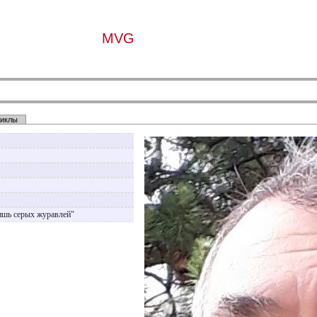
MVG
иклы
ишь серых журавлей"