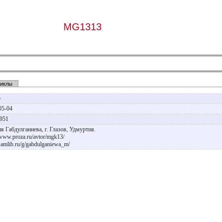
MG1313
иклы
р
05-04
1951
я Габдулганиева, г. Глазов, Удмуртия.
/www.proza.ru/avtor/mgk13/
/samlib.ru/g/gabdulganiewa_m/