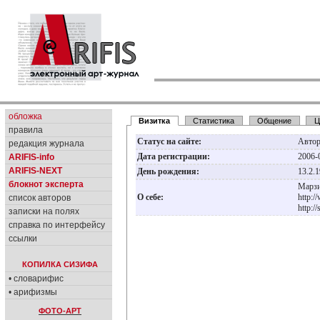
обложка
Визитка
Статистика
Общение
Ц
правила
Статус на сайте:
Авто
редакция журнала
Дата регистрации:
2006-
ARIFIS-info
ARIFIS-NEXT
День рождения:
13.2.
блокнот эксперта
Марзи
О себе:
http:/
список авторов
http:/
записки на полях
справка по интерфейсу
ссылки
КОПИЛКА СИЗИФА
• словарифис
• арифизмы
ФОТО-АРТ