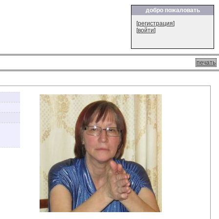
добро пожаловать
[
регистрация
]
[
войти
]
печать