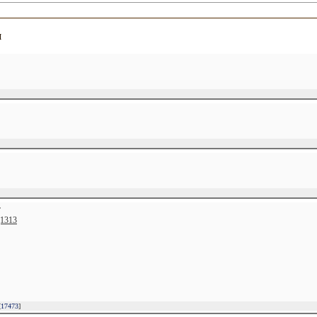
и
Т
1313
[
17473
]