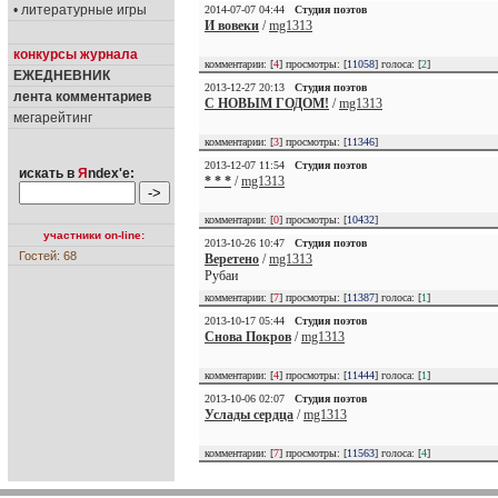
• литературные игры
2014-07-07 04:44
Студия поэтов
И вовеки
/
mg1313
конкурсы журнала
комментарии: [
4
] просмотры: [
11058
] голоса: [
2
]
ЕЖЕДНЕВНИК
2013-12-27 20:13
Студия поэтов
лента комментариев
С НОВЫМ ГОДОМ!
/
mg1313
мегарейтинг
комментарии: [
3
] просмотры: [
11346
]
2013-12-07 11:54
Студия поэтов
искать в
Я
ndex'е:
* * *
/
mg1313
комментарии: [
0
] просмотры: [
10432
]
участники on-line:
2013-10-26 10:47
Студия поэтов
Гостей: 68
Веретено
/
mg1313
Рубаи
комментарии: [
7
] просмотры: [
11387
] голоса: [
1
]
2013-10-17 05:44
Студия поэтов
Снова Покров
/
mg1313
комментарии: [
4
] просмотры: [
11444
] голоса: [
1
]
2013-10-06 02:07
Студия поэтов
Услады сердца
/
mg1313
комментарии: [
7
] просмотры: [
11563
] голоса: [
4
]