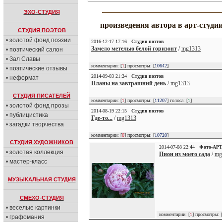
ЭХО-СТУДИЯ
произведения автора в арт-студи
СТУДИЯ ПОЭТОВ
• золотой фонд поэзии
2016-12-17 17:16
Студия поэтов
Замело метелью белой горизонт
/
mg1313
• поэтический салон
• Зал Славы
комментарии: [
1
] просмотры: [
10642
]
• поэтические отзывы
2014-09-03 21:24
Студия поэтов
• неформат
Планы на завтрашний день
/
mg1313
СТУДИЯ ПИСАТЕЛЕЙ
комментарии: [
1
] просмотры: [
11207
] голоса: [
1
]
• золотой фонд прозы
2014-08-19 22:15
Студия поэтов
• публицистика
Где-то...
/
mg1313
• загадки творчества
комментарии: [
0
] просмотры: [
10720
]
СТУДИЯ ХУДОЖНИКОВ
2014-07-08 22:44
Фото-АР
• золотая коллекция
Пион из моего сада
/
mg
• мастер-класс
МУЗЫКАЛЬНАЯ СТУДИЯ
СМЕХО-СТУДИЯ
• веселые картинки
комментарии: [
1
] просмотры: 
• графомания