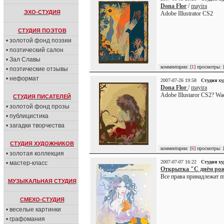
Dona Flor
/
mayira
ЭХО-СТУДИЯ
Adobe Illustrator CS2
СТУДИЯ ПОЭТОВ
• золотой фонд поэзии
• поэтический салон
• Зал Славы
комментарии: [
1
] просмотры: 
• поэтические отзывы
• неформат
2007-07-26 19:58
Студия х
Dona Flor
/
mayira
Adobe Illustaror CS2? W
СТУДИЯ ПИСАТЕЛЕЙ
• золотой фонд прозы
• публицистика
• загадки творчества
СТУДИЯ ХУДОЖНИКОВ
комментарии: [
6
] просмотры: 
• золотая коллекция
2007-07-07 16:22
Студия х
• мастер-класс
Открытка "С днём рож
Все права принадлежат ma
МУЗЫКАЛЬНАЯ СТУДИЯ
СМЕХО-СТУДИЯ
• веселые картинки
• графомания