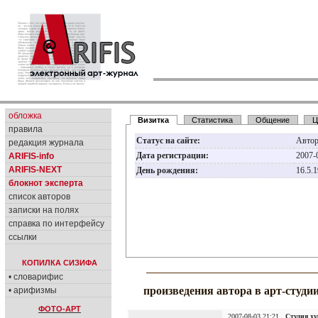
обложка
Визитка
Статистика
Общение
Ц
правила
Статус на сайте:
Авто
редакция журнала
Дата регистрации:
2007-
ARIFIS-info
ARIFIS-NEXT
День рождения:
16.5.
блокнот эксперта
список авторов
записки на полях
справка по интерфейсу
ссылки
КОПИЛКА СИЗИФА
• словарифис
произведения автора в арт-студи
• арифизмы
ФОТО-АРТ
2007-08-03 21:21
Студия х