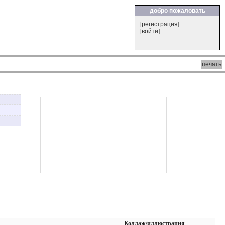
добро пожаловать
[
регистрация
]
[
войти
]
печать
Коллаж/иллюстрация