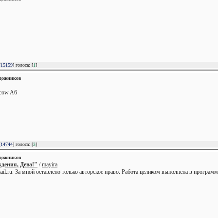
[
15159
] голоса: [
1
]
удожников
acow A6
[
14744
] голоса: [
3
]
удожников
дения, Дева!"
/
mayira
il.ru. За мной оставлено только авторское право. Работа целиком выполнена в программе