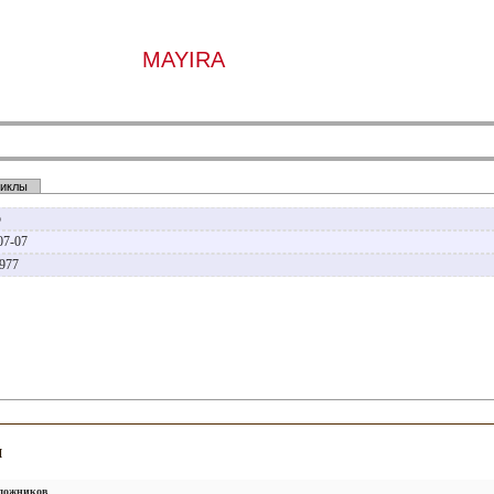
MAYIRA
иклы
р
07-07
1977
и
удожников