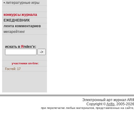
• литературные игры
конкурсы журнала
ЕЖЕДНЕВНИК
лента комментариев
мегарейтинг
искать в
Я
ndex'е:
участники on-line:
Гостей: 17
Электронный арт-журнал ARI
Copyright ©
Arifis
, 2005-202
при перепечатке любых материалов, представленных на сайте, с