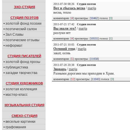
2011-07-30 08:26
Студия поэтов
ЭХО-СТУДИЯ
Вот и сбылась весна
/
marija
весна, тепло
СТУДИЯ ПОЭТОВ
комментарии: [
4
] просмотры: [
10462
] голоса: [
3
]
• золотой фонд поэзии
2011-07-21 17:42
Студия поэтов
Вы знали это?
/
marija
• поэтический салон
разлуки нет
• Зал Славы
комментарии: [
4
] просмотры: [
10555
] голоса: [
1
]
• поэтические отзывы
2011-07-21 10:05
Студия поэтов
• неформат
Осенний этюд
/
marija
закат, осень
СТУДИЯ ПИСАТЕЛЕЙ
комментарии: [
5
] просмотры: [
11058
]
• золотой фонд прозы
2011-07-20 20:38
Студия поэтов
• публицистика
Звонарь
/
marija
• загадки творчества
Разными дорогами мы приходим в Храм.
комментарии: [
12
] просмотры: [
11043
] голоса: [
3
]
СТУДИЯ ХУДОЖНИКОВ
• золотая коллекция
• мастер-класс
МУЗЫКАЛЬНАЯ СТУДИЯ
СМЕХО-СТУДИЯ
• веселые картинки
• графомания