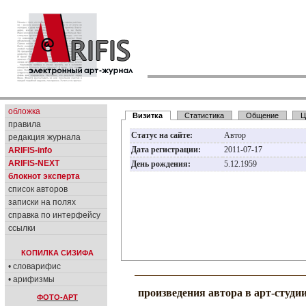
обложка
Визитка
Статистика
Общение
Ц
правила
Статус на сайте:
Автор
редакция журнала
Дата регистрации:
2011-07-17
ARIFIS-info
ARIFIS-NEXT
День рождения:
5.12.1959
блокнот эксперта
список авторов
записки на полях
справка по интерфейсу
ссылки
КОПИЛКА СИЗИФА
• словарифис
• арифизмы
произведения автора в арт-студи
ФОТО-АРТ