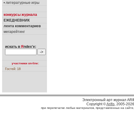
• литературные игры
конкурсы журнала
ЕЖЕДНЕВНИК
лента комментариев
мегарейтинг
искать в
Я
ndex'е:
участники on-line:
Гостей: 18
Электронный арт-журнал ARI
Copyright ©
Arifis
, 2005-202
при перепечатке любых материалов, представленных на сайте, с