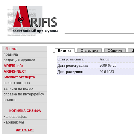
обложка
Визитка
Статистика
Общение
Ц
правила
Статус на сайте:
Автор
редакция журнала
Дата регистрации:
2009-03-25
ARIFIS-info
ARIFIS-NEXT
День рождения:
20.6.1983
блокнот эксперта
список авторов
записки на полях
справка по интерфейсу
ссылки
КОПИЛКА СИЗИФА
• словарифис
• арифизмы
ФОТО-АРТ