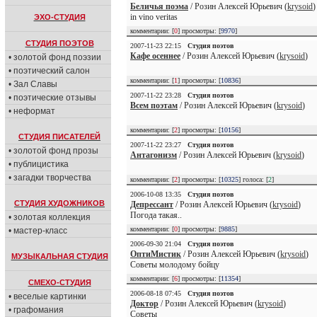
Беличья поэма
/ Розин Алексей Юрьевич (
krysoid
)
in vino veritas
ЭХО-СТУДИЯ
комментарии: [
0
] просмотры: [
9970
]
СТУДИЯ ПОЭТОВ
2007-11-23 22:15
Студия поэтов
Кафе осеннее
/ Розин Алексей Юрьевич (
krysoid
)
• золотой фонд поэзии
• поэтический салон
комментарии: [
1
] просмотры: [
10836
]
• Зал Славы
2007-11-22 23:28
Студия поэтов
• поэтические отзывы
Всем поэтам
/ Розин Алексей Юрьевич (
krysoid
)
• неформат
комментарии: [
2
] просмотры: [
10156
]
СТУДИЯ ПИСАТЕЛЕЙ
2007-11-22 23:27
Студия поэтов
• золотой фонд прозы
Антагонизм
/ Розин Алексей Юрьевич (
krysoid
)
• публицистика
• загадки творчества
комментарии: [
2
] просмотры: [
10325
] голоса: [
2
]
2006-10-08 13:35
Студия поэтов
СТУДИЯ ХУДОЖНИКОВ
Депрессант
/ Розин Алексей Юрьевич (
krysoid
)
Погода такая..
• золотая коллекция
комментарии: [
0
] просмотры: [
9885
]
• мастер-класс
2006-09-30 21:04
Студия поэтов
ОптиМистик
/ Розин Алексей Юрьевич (
krysoid
)
МУЗЫКАЛЬНАЯ СТУДИЯ
Советы молодому бойцу
комментарии: [
6
] просмотры: [
11354
]
СМЕХО-СТУДИЯ
2006-08-18 07:45
Студия поэтов
• веселые картинки
Доктор
/ Розин Алексей Юрьевич (
krysoid
)
• графомания
Советы