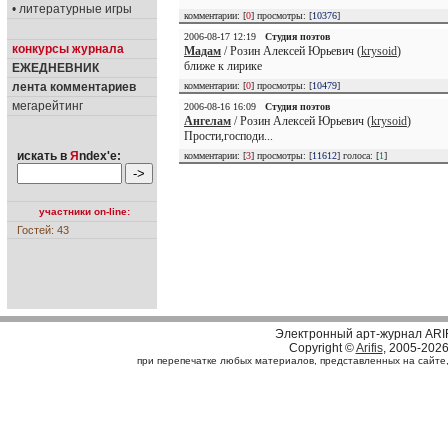
• литературные игры
комментарии: [
0
] просмотры: [
10376
]
2006-08-17 12:19
Студия поэтов
конкурсы журнала
Мадам
/ Розин Алексей Юрьевич (
krysoid
)
ближе к лирике
ЕЖЕДНЕВНИК
лента комментариев
комментарии: [
0
] просмотры: [
10479
]
мегарейтинг
2006-08-16 16:09
Студия поэтов
Ангелам
/ Розин Алексей Юрьевич (
krysoid
)
Прости,господи...
искать в
Я
ndex'е:
комментарии: [
3
] просмотры: [
11612
] голоса: [
1
]
участники on-line:
Гостей: 43
Электронный арт-журнал ARI
Copyright ©
Arifis
, 2005-202
при перепечатке любых материалов, представленных на сайте, с