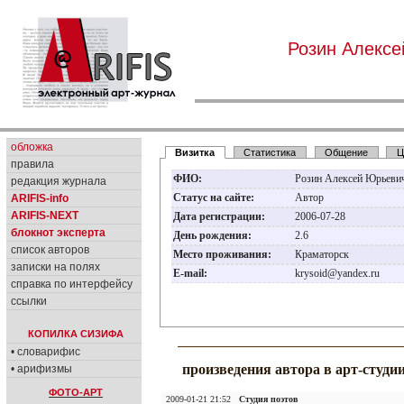
Розин Алекс
обложка
Визитка
Статистика
Общение
Ц
правила
ФИО:
Розин Алексей Юрьеви
редакция журнала
Статус на сайте:
Автор
ARIFIS-info
ARIFIS-NEXT
Дата регистрации:
2006-07-28
блокнот эксперта
День рождения:
2.6
список авторов
Место проживания:
Краматорск
записки на полях
E-mail:
krysoid@yandex.ru
справка по интерфейсу
ссылки
КОПИЛКА СИЗИФА
• словарифис
произведения автора в арт-студи
• арифизмы
ФОТО-АРТ
2009-01-21 21:52
Студия поэтов