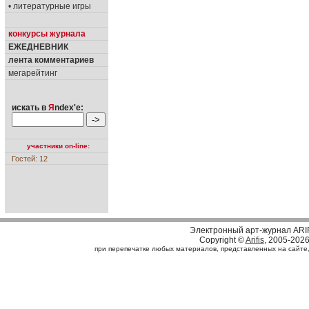
• литературные игры
конкурсы журнала
ЕЖЕДНЕВНИК
лента комментариев
мегарейтинг
искать в
Я
ndex'е:
участники on-line:
Гостей: 12
Электронный арт-журнал ARI
Copyright ©
Arifis
, 2005-202
при перепечатке любых материалов, представленных на сайте, с