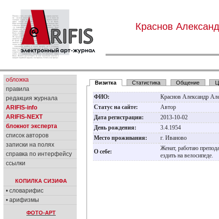
Краснов Александ
обложка
Визитка
Статистика
Общение
Ц
правила
ФИО:
Краснов Александр Ал
редакция журнала
Статус на сайте:
Автор
ARIFIS-info
ARIFIS-NEXT
Дата регистрации:
2013-10-02
блокнот эксперта
День рождения:
3.4.1954
список авторов
Место проживания:
г. Иваново
записки на полях
Женат, работаю препод
О себе:
справка по интерфейсу
ездить на велосипеде.
ссылки
КОПИЛКА СИЗИФА
• словарифис
• арифизмы
ФОТО-АРТ