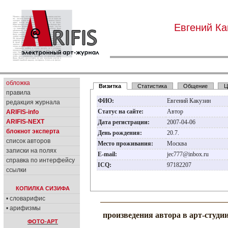
Евгений Ка
обложка
Визитка
Статистика
Общение
Ц
правила
ФИО:
Евгений Какузин
редакция журнала
Статус на сайте:
Автор
ARIFIS-info
ARIFIS-NEXT
Дата регистрации:
2007-04-06
блокнот эксперта
День рождения:
20.7.
список авторов
Место проживания:
Москва
записки на полях
E-mail:
jec777@inbox.ru
справка по интерфейсу
ICQ:
97182207
ссылки
КОПИЛКА СИЗИФА
• словарифис
• арифизмы
произведения автора в арт-студи
ФОТО-АРТ