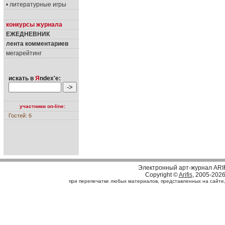
• литературные игры
конкурсы журнала
ЕЖЕДНЕВНИК
лента комментариев
мегарейтинг
искать в
Я
ndex'е:
участники on-line:
Гостей: 6
Электронный арт-журнал ARI
Copyright ©
Arifis
, 2005-202
при перепечатке любых материалов, представленных на сайте, с