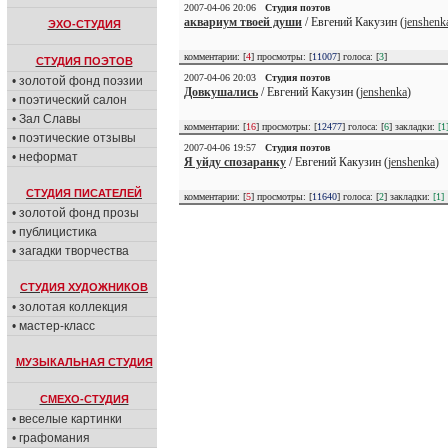
2007-04-06 20:06
Студия поэтов
аквариум твоей души
/ Евгений Какузин (
jenshenk
ЭХО-СТУДИЯ
комментарии: [
4
] просмотры: [
11007
] голоса: [
3
]
СТУДИЯ ПОЭТОВ
2007-04-06 20:03
Студия поэтов
• золотой фонд поэзии
Довкушались
/ Евгений Какузин (
jenshenka
)
• поэтический салон
• Зал Славы
комментарии: [
16
] просмотры: [
12477
] голоса: [
6
] закладки:
[1
• поэтические отзывы
2007-04-06 19:57
Студия поэтов
• неформат
Я уйду спозаранку
/ Евгений Какузин (
jenshenka
)
СТУДИЯ ПИСАТЕЛЕЙ
комментарии: [
5
] просмотры: [
11640
] голоса: [
2
] закладки:
[1]
• золотой фонд прозы
• публицистика
• загадки творчества
СТУДИЯ ХУДОЖНИКОВ
• золотая коллекция
• мастер-класс
МУЗЫКАЛЬНАЯ СТУДИЯ
СМЕХО-СТУДИЯ
• веселые картинки
• графомания