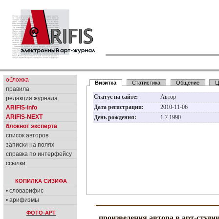
обложка
Визитка
Статистика
Общение
Ц
правила
Статус на сайте:
Автор
редакция журнала
Дата регистрации:
2010-11-06
ARIFIS-info
ARIFIS-NEXT
День рождения:
1.7.1990
блокнот эксперта
список авторов
записки на полях
справка по интерфейсу
ссылки
КОПИЛКА СИЗИФА
• словарифис
• арифизмы
ФОТО-АРТ
произведения автора в арт-студи