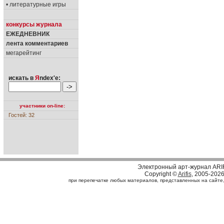
• литературные игры
конкурсы журнала
ЕЖЕДНЕВНИК
лента комментариев
мегарейтинг
искать в
Я
ndex'е:
участники on-line:
Гостей: 32
Электронный арт-журнал ARI
Copyright ©
Arifis
, 2005-202
при перепечатке любых материалов, представленных на сайте, с