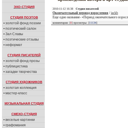
ЭХО-СТУДИЯ
2010-11-12 16:38
Студия писателей
Окончательный период взросления
/
jackb
Еще одно название- «Период окончательного взрос
СТУДИЯ ПОЭТОВ
• золотой фонд поэзии
комментарии: [
0
] просмотры: [
11134
]
• поэтический салон
• Зал Славы
• поэтические отзывы
• неформат
СТУДИЯ ПИСАТЕЛЕЙ
• золотой фонд прозы
• публицистика
• загадки творчества
СТУДИЯ ХУДОЖНИКОВ
• золотая коллекция
• мастер-класс
МУЗЫКАЛЬНАЯ СТУДИЯ
СМЕХО-СТУДИЯ
• веселые картинки
• графомания