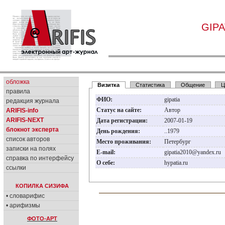
GIPA
обложка
Визитка
Статистика
Общение
Ц
правила
ФИО:
gipatia
редакция журнала
Статус на сайте:
Автор
ARIFIS-info
ARIFIS-NEXT
Дата регистрации:
2007-01-19
блокнот эксперта
День рождения:
..1979
список авторов
Место проживания:
Петербург
записки на полях
E-mail:
gipatia2010@yandex.ru
справка по интерфейсу
О себе:
hypatia.ru
ссылки
КОПИЛКА СИЗИФА
• словарифис
• арифизмы
ФОТО-АРТ