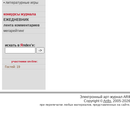
• литературные игры
конкурсы журнала
ЕЖЕДНЕВНИК
лента комментариев
мегарейтинг
искать в
Я
ndex'е:
участники on-line:
Гостей: 19
Электронный арт-журнал ARI
Copyright ©
Arifis
, 2005-202
при перепечатке любых материалов, представленных на сайте, с