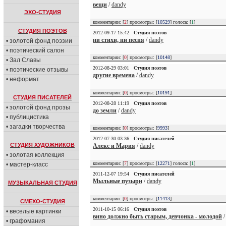
вещи
/
dandy
ЭХО-СТУДИЯ
комментарии: [
2
] просмотры: [
10529
] голоса: [
1
]
СТУДИЯ ПОЭТОВ
2012-09-17 15:42
Студия поэтов
ни стихи, ни песня
/
dandy
• золотой фонд поэзии
• поэтический салон
комментарии: [
0
] просмотры: [
10148
]
• Зал Славы
2012-08-29 03:01
Студия поэтов
• поэтические отзывы
другие времена
/
dandy
• неформат
комментарии: [
0
] просмотры: [
10191
]
СТУДИЯ ПИСАТЕЛЕЙ
2012-08-28 11:19
Студия поэтов
• золотой фонд прозы
до земли
/
dandy
• публицистика
• загадки творчества
комментарии: [
0
] просмотры: [
9993
]
2012-07-30 03:36
Студия писателей
СТУДИЯ ХУДОЖНИКОВ
Алекс и Мария
/
dandy
• золотая коллекция
комментарии: [
7
] просмотры: [
12271
] голоса: [
1
]
• мастер-класс
2011-12-07 19:54
Студия писателей
Мыльные пузыри
/
dandy
МУЗЫКАЛЬНАЯ СТУДИЯ
комментарии: [
0
] просмотры: [
11413
]
СМЕХО-СТУДИЯ
2011-10-15 06:16
Студия поэтов
• веселые картинки
вино должно быть старым, девчонка - молодой
• графомания