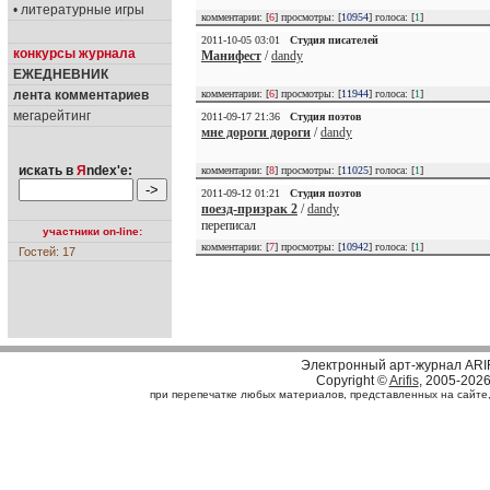
• литературные игры
комментарии: [
6
] просмотры: [
10954
] голоса: [
1
]
2011-10-05 03:01
Студия писателей
конкурсы журнала
Манифест
/
dandy
ЕЖЕДНЕВНИК
лента комментариев
комментарии: [
6
] просмотры: [
11944
] голоса: [
1
]
мегарейтинг
2011-09-17 21:36
Студия поэтов
мне дороги дороги
/
dandy
искать в
Я
ndex'е:
комментарии: [
8
] просмотры: [
11025
] голоса: [
1
]
2011-09-12 01:21
Студия поэтов
поезд-призрак 2
/
dandy
переписал
участники on-line:
комментарии: [
7
] просмотры: [
10942
] голоса: [
1
]
Гостей: 17
Электронный арт-журнал ARI
Copyright ©
Arifis
, 2005-202
при перепечатке любых материалов, представленных на сайте, с