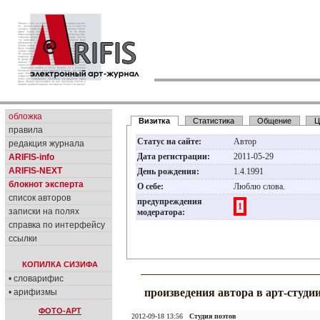
обложка
Визитка
Статистика
Общение
Ц
правила
Статус на сайте:
Автор
редакция журнала
Дата регистрации:
2011-05-29
ARIFIS-info
ARIFIS-NEXT
День рождения:
1.4.1991
блокнот эксперта
О себе:
Люблю слова.
список авторов
предупреждения
1
записки на полях
модератора:
справка по интерфейсу
ссылки
КОПИЛКА СИЗИФА
• словарифис
произведения автора в арт-студи
• арифизмы
ФОТО-АРТ
2012-09-18 13:56
Студия поэтов