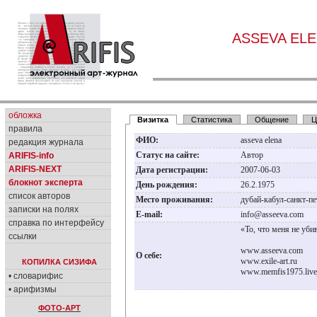
ASSEVA EL
обложка
Визитка
Статистика
Общение
Ц
правила
ФИО:
asseva elena
редакция журнала
Статус на сайте:
Автор
ARIFIS-info
ARIFIS-NEXT
Дата регистрации:
2007-06-03
блокнот эксперта
День рождения:
26.2.1975
список авторов
Место проживания:
дубай-кабул-санкт-пе
записки на полях
E-mail:
info@asseeva.com
справка по интерфейсу
«То, что меня не уби
ссылки
www.asseeva.com
О себе:
www.exile-art.ru
КОПИЛКА СИЗИФА
www.memfis1975.live
• словарифис
• арифизмы
ФОТО-АРТ