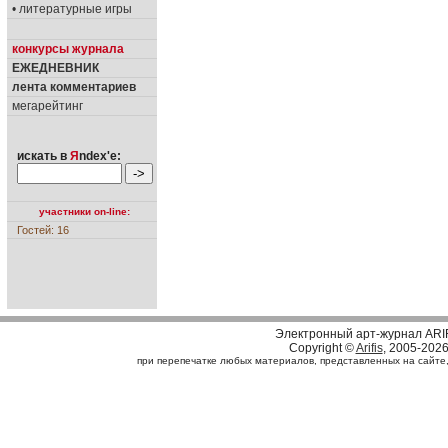
• литературные игры
конкурсы журнала
ЕЖЕДНЕВНИК
лента комментариев
мегарейтинг
искать в
Я
ndex'е:
участники on-line:
Гостей: 16
Электронный арт-журнал ARI
Copyright ©
Arifis
, 2005-202
при перепечатке любых материалов, представленных на сайте, с