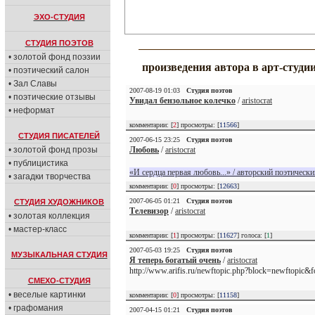
ЭХО-СТУДИЯ
СТУДИЯ ПОЭТОВ
• золотой фонд поэзии
произведения автора в арт-студи
• поэтический салон
• Зал Славы
2007-08-19 01:03
Студия поэтов
• поэтические отзывы
Увидал бензольное колечко
/
aristocrat
• неформат
комментарии: [
2
] просмотры: [
11566
]
СТУДИЯ ПИСАТЕЛЕЙ
2007-06-15 23:25
Студия поэтов
• золотой фонд прозы
Любовь
/
aristocrat
• публицистика
«И сердца первая любовь...» / авторский поэтически
• загадки творчества
комментарии: [
0
] просмотры: [
12663
]
2007-06-05 01:21
Студия поэтов
СТУДИЯ ХУДОЖНИКОВ
Телевизор
/
aristocrat
• золотая коллекция
• мастер-класс
комментарии: [
1
] просмотры: [
11627
] голоса: [
1
]
2007-05-03 19:25
Студия поэтов
МУЗЫКАЛЬНАЯ СТУДИЯ
Я теперь богатый очень
/
aristocrat
http://www.arifis.ru/newftopic.php?block=newftopi
СМЕХО-СТУДИЯ
• веселые картинки
комментарии: [
0
] просмотры: [
11158
]
• графомания
2007-04-15 01:21
Студия поэтов