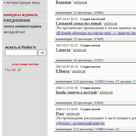
Влажные
/
aristocrat
• литературные игры
комментарии: [
1
] просмотры: [
10986
]
конкурсы журнала
2007-04-11 03:21
Студия писателей
ЕЖЕДНЕВНИК
Сценарий замыслил новый
/
aristocrat
лента комментариев
Это прозаическое произведение в лёгких намёках на
мегарейтинг
«В борьбе обретешь ты счастье своё...» / конкурс пр
комментарии: [
3
] просмотры: [
17009
]
2007-03-27 03:32
Студия поэтов
искать в
Я
ndex'е:
1 апреля
/
aristocrat
комментарии: [
6
] просмотры: [
11927
]
участники on-line:
2007-03-07 05:23
Студия поэтов
Гостей: 16
8 Марта
/
aristocrat
комментарии: [
12
] просмотры: [
12602
] голоса: [
7
] закладки:
[2
2006-12-19 01:49
Студия поэтов
Брейк танцую я весёлый
/
aristocrat
комментарии: [
0
] просмотры: [
11845
]
2006-12-15 18:03
Студия поэтов
Рука
/
aristocrat
Это произведение рассказывает о части мощного роб
«Деталь» - поэтический конкурс
комментарии: [
12
] просмотры: [
13085
] голоса: [
1
]