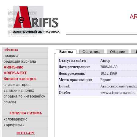
A
обложка
Визитка
Статистика
Общение
Ц
правила
Статус на сайте:
Автор
редакция журнала
Дата регистрации:
2006-01-30
ARIFIS-info
ARIFIS-NEXT
День рождения:
10.12.1969
блокнот эксперта
Место проживания:
Европа
список авторов
E-mail:
Aristocratpokaz@yandex
записки на полях
О себе:
www.aristocrat.narod.ru
справка по интерфейсу
ссылки
КОПИЛКА СИЗИФА
• словарифис
• арифизмы
ФОТО-АРТ