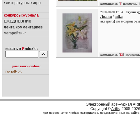
• литературные игры
комментарии: [
5
] просмотры: 
2010-10-20 17:04
Студия х
конкурсы журнала
Лилии
/
anika
ЕЖЕДНЕВНИК
акварель( по мокрой бум
лента комментариев
мегарейтинг
искать в
Я
ndex'е:
комментарии: [
12
] просмотры:
участники on-line:
Гостей: 26
Электронный арт-журнал ARI
Copyright ©
Arifis
, 2005-202
при перепечатке любых материалов, представленных на сайте, с