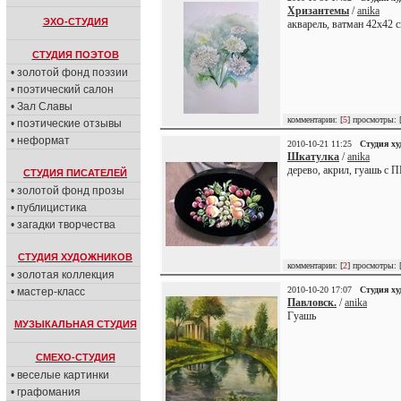
Хризантемы
/
anika
ЭХО-СТУДИЯ
акварель, ватман 42х42 
СТУДИЯ ПОЭТОВ
• золотой фонд поэзии
• поэтический салон
• Зал Славы
комментарии: [
5
] просмотры: 
• поэтические отзывы
• неформат
2010-10-21 11:25
Студия х
Шкатулка
/
anika
дерево, акрил, гуашь с 
СТУДИЯ ПИСАТЕЛЕЙ
• золотой фонд прозы
• публицистика
• загадки творчества
СТУДИЯ ХУДОЖНИКОВ
комментарии: [
2
] просмотры: 
• золотая коллекция
2010-10-20 17:07
Студия х
• мастер-класс
Павловск.
/
anika
Гуашь
МУЗЫКАЛЬНАЯ СТУДИЯ
СМЕХО-СТУДИЯ
• веселые картинки
• графомания