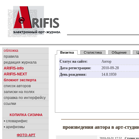
обложка
Визитка
Статистика
Общение
Ц
правила
Статус на сайте:
Автор
редакция журнала
Дата регистрации:
2010-09-28
ARIFIS-info
ARIFIS-NEXT
День рождения:
14.8.1959
блокнот эксперта
список авторов
записки на полях
справка по интерфейсу
ссылки
КОПИЛКА СИЗИФА
• словарифис
произведения автора в арт-студи
• арифизмы
ФОТО-АРТ
2010-10-31 17:52
Студия х