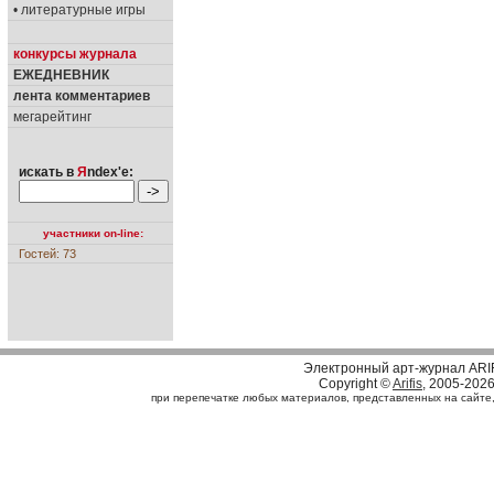
• литературные игры
конкурсы журнала
ЕЖЕДНЕВНИК
лента комментариев
мегарейтинг
искать в
Я
ndex'е:
участники on-line:
Гостей: 73
Электронный арт-журнал ARI
Copyright ©
Arifis
, 2005-202
при перепечатке любых материалов, представленных на сайте, с