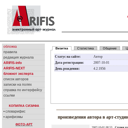
обложка
Визитка
Статистика
Общение
Ц
правила
Статус на сайте:
Автор
редакция журнала
Дата регистрации:
2007-10-01
ARIFIS-info
ARIFIS-NEXT
День рождения:
4.2.1956
блокнот эксперта
список авторов
записки на полях
справка по интерфейсу
ссылки
КОПИЛКА СИЗИФА
• словарифис
произведения автора в арт-студи
• арифизмы
ФОТО-АРТ
2007-10-01 08:53
Студия х