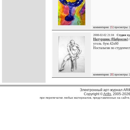
комментарии: [
5
] просмотры: 
2008-02-02 21:04
Студия х
Натурщик (Набросок)
/
уголь. бум.42х60
Ностальгия по студенчес
комментарии: [
8
] просмотры: 
Электронный арт-журнал ARI
Copyright ©
Arifis
, 2005-202
при перепечатке любых материалов, представленных на сайте, с