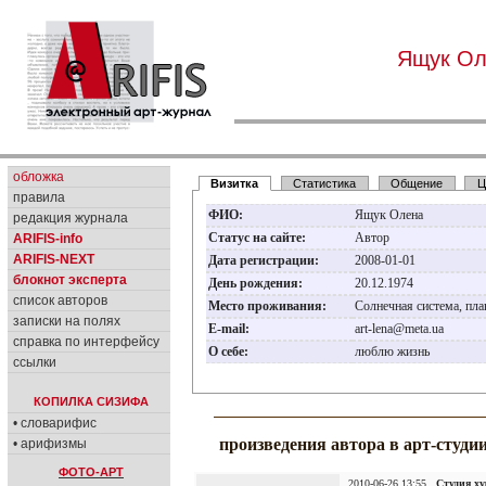
Ящук Ол
обложка
Визитка
Статистика
Общение
Ц
правила
ФИО:
Ящук Олена
редакция журнала
Статус на сайте:
Автор
ARIFIS-info
ARIFIS-NEXT
Дата регистрации:
2008-01-01
блокнот эксперта
День рождения:
20.12.1974
список авторов
Место проживания:
Солнечная система, пла
записки на полях
E-mail:
art-lena@meta.ua
справка по интерфейсу
О себе:
люблю жизнь
ссылки
КОПИЛКА СИЗИФА
• словарифис
произведения автора в арт-студи
• арифизмы
ФОТО-АРТ
2010-06-26 13:55
Студия х