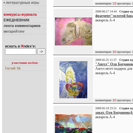
• литературные игры
комментарии: [
3
] просмотры: 
2009-06-17 14:44
Студия х
конкурсы журнала
фрагмент"золотой бар
ЕЖЕДНЕВНИК
акварель А-4
лента комментариев
мегарейтинг
искать в
Я
ndex'е:
комментарии: [
0
] просмотры: 
2009-05-25 11:37
Студия х
участники on-line:
"Ангел" Оля Богданов
Гостей: 56
Ангел несет подарок дл
акварель А-4
комментарии: [
0
] просмотры: 
2009-05-19 23:51
Студия х
закат. Оля Богданова,6 
акварель А-4