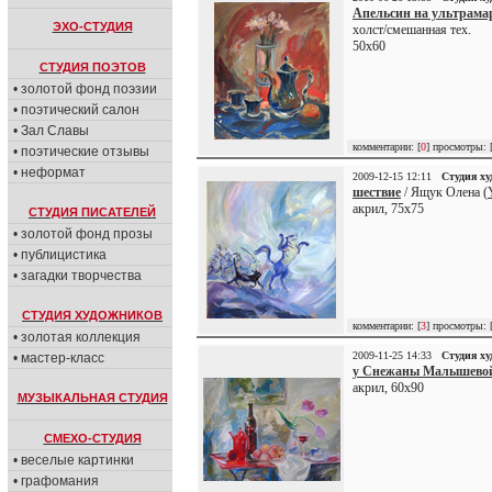
Апельсин на ультрама
ЭХО-СТУДИЯ
холст/смешанная тех.
50х60
СТУДИЯ ПОЭТОВ
• золотой фонд поэзии
• поэтический салон
• Зал Славы
комментарии: [
0
] просмотры: 
• поэтические отзывы
• неформат
2009-12-15 12:11
Студия х
шествие
/ Ящук Олена (
акрил, 75х75
СТУДИЯ ПИСАТЕЛЕЙ
• золотой фонд прозы
• публицистика
• загадки творчества
СТУДИЯ ХУДОЖНИКОВ
комментарии: [
3
] просмотры: 
• золотая коллекция
2009-11-25 14:33
Студия х
• мастер-класс
у Снежаны Малышево
акрил, 60х90
МУЗЫКАЛЬНАЯ СТУДИЯ
СМЕХО-СТУДИЯ
• веселые картинки
• графомания