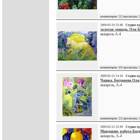
комментарии: [
1
] просмотры: 
2009-05-19 23:48
Студия х
золотая лошадь. Оля Б
акварель А-4
комментарии: [
0
] просмотры: 
2009-05-13 14:18
Студия х
Чашка. Богданова Оля,
акварель, А-4
комментарии: [
2
] просмотры: 
2009-05-12 23:49
Студия х
Мандарин, работа Богд
акварель, А-4