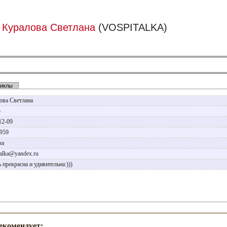
Куралова Светлана
(VOSPITALKA)
иклы
ова Светлана
р
12-09
1959
ва
talka@yandex.ru
 прекрасна и удивительна:)))
рекомендует: