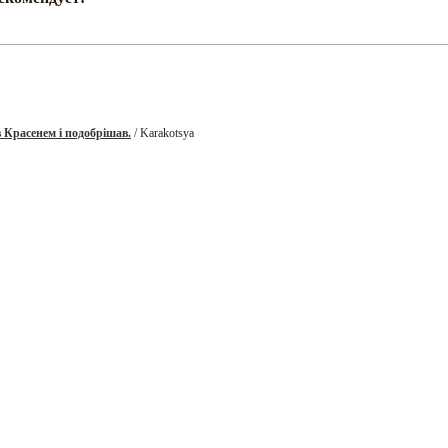
 Красенем і подобрішав.
/ Karakotsya