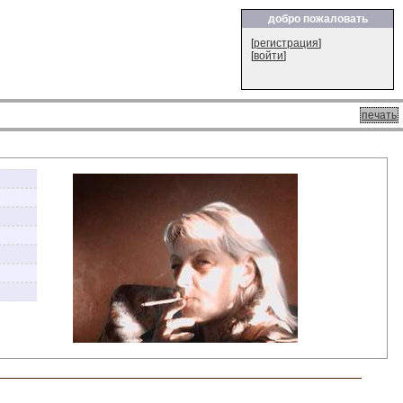
добро пожаловать
[
регистрация
]
[
войти
]
печать