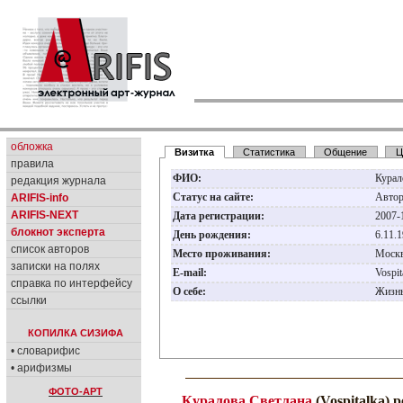
обложка
Визитка
Статистика
Общение
Ц
правила
ФИО:
Курал
редакция журнала
Статус на сайте:
Авто
ARIFIS-info
ARIFIS-NEXT
Дата регистрации:
2007-
блокнот эксперта
День рождения:
6.11.
список авторов
Место проживания:
Моск
записки на полях
E-mail:
Vospi
справка по интерфейсу
О себе:
Жизнь
ссылки
КОПИЛКА СИЗИФА
• словарифис
• арифизмы
ФОТО-АРТ
Куралова Светлана
(Vospitalka) 