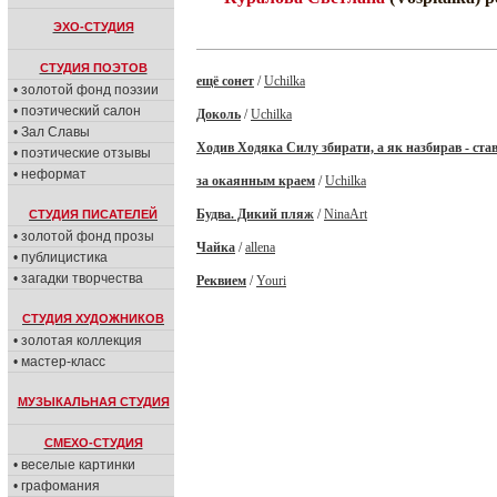
ЭХО-СТУДИЯ
СТУДИЯ ПОЭТОВ
ещё сонет
/
Uchilka
• золотой фонд поэзии
• поэтический салон
Доколь
/
Uchilka
• Зал Славы
Ходив Ходяка Силу збирати, а як назбирав - став
• поэтические отзывы
• неформат
за окаянным краем
/
Uchilka
Будва. Дикий пляж
/
NinaArt
СТУДИЯ ПИСАТЕЛЕЙ
• золотой фонд прозы
Чайка
/
allena
• публицистика
• загадки творчества
Реквием
/
Youri
СТУДИЯ ХУДОЖНИКОВ
• золотая коллекция
• мастер-класс
МУЗЫКАЛЬНАЯ СТУДИЯ
СМЕХО-СТУДИЯ
• веселые картинки
• графомания