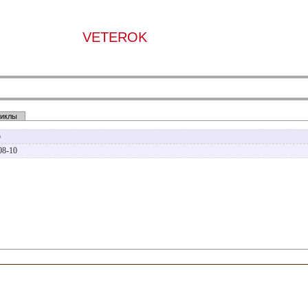
VETEROK
иклы
р
08-10