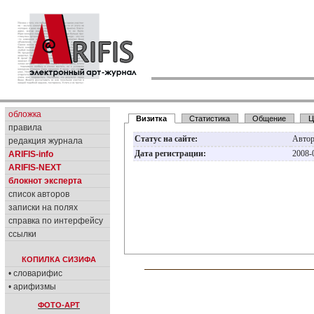
обложка
Визитка
Статистика
Общение
Ц
правила
Статус на сайте:
Авто
редакция журнала
Дата регистрации:
2008-
ARIFIS-info
ARIFIS-NEXT
блокнот эксперта
список авторов
записки на полях
справка по интерфейсу
ссылки
КОПИЛКА СИЗИФА
• словарифис
• арифизмы
ФОТО-АРТ