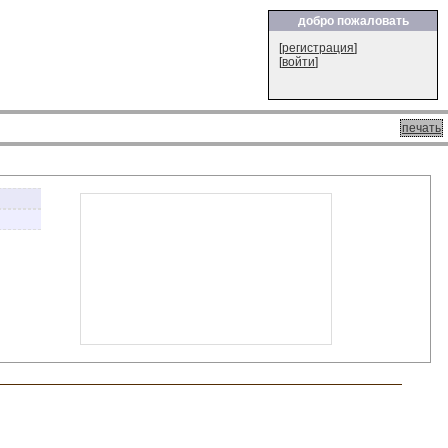
добро пожаловать
[
регистрация
]
[
войти
]
печать