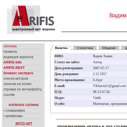
Вадим
обложка
Визитка
Статистика
Общение
Ц
правила
ФИО:
Вадим Хавин
редакция журнала
Статус на сайте:
Автор
ARIFIS-info
ARIFIS-NEXT
Дата регистрации:
2007-07-17
блокнот эксперта
День рождения:
2.12.1957
список авторов
Место проживания:
Е-бург
записки на полях
E-mail:
VKhavin21@gmail.com
справка по интерфейсу
ICQ:
98-33-67-82
ссылки
Skype:
Vadik
О себе:
Матемачих, программи
КОПИЛКА СИЗИФА
• словарифис
• арифизмы
ФОТО-АРТ
произведения автора в арт-студи