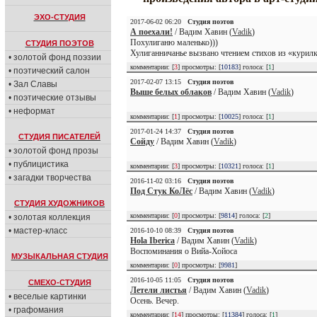
ЭХО-СТУДИЯ
2017-06-02 06:20
Студия поэтов
А поехали!
/ Вадим Хавин (
Vadik
)
Похулиганю маленько)))
СТУДИЯ ПОЭТОВ
Хулиганничанье вызвано чтением стихов из «курил
• золотой фонд поэзии
комментарии: [
3
] просмотры: [
10183
] голоса: [
1
]
• поэтический салон
2017-02-07 13:15
Студия поэтов
• Зал Славы
Выше белых облаков
/ Вадим Хавин (
Vadik
)
• поэтические отзывы
• неформат
комментарии: [
1
] просмотры: [
10025
] голоса: [
1
]
2017-01-24 14:37
Студия поэтов
СТУДИЯ ПИСАТЕЛЕЙ
Сойду
/ Вадим Хавин (
Vadik
)
• золотой фонд прозы
• публицистика
комментарии: [
3
] просмотры: [
10321
] голоса: [
1
]
• загадки творчества
2016-11-02 03:16
Студия поэтов
Под Стук КоЛёс
/ Вадим Хавин (
Vadik
)
СТУДИЯ ХУДОЖНИКОВ
комментарии: [
0
] просмотры: [
9814
] голоса: [
2
]
• золотая коллекция
• мастер-класс
2016-10-10 08:39
Студия поэтов
Hola Iberica
/ Вадим Хавин (
Vadik
)
Воспоминания о Вийа-Хойоса
МУЗЫКАЛЬНАЯ СТУДИЯ
комментарии: [
0
] просмотры: [
9981
]
2016-10-05 11:05
Студия поэтов
СМЕХО-СТУДИЯ
Летели листья
/ Вадим Хавин (
Vadik
)
• веселые картинки
Осень. Вечер.
• графомания
комментарии: [
14
] просмотры: [
11384
] голоса: [
1
]