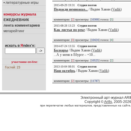
• литературные игры
2015-09-29 19:31
Студия поэтов
Подожди немножко...
/ Вадим Хавин (
Vadik
)
конкурсы журнала
ЕЖЕДНЕВНИК
комментарии: [
2
] просмотры: [
10300
] голоса: [
5
]
лента комментариев
2015-08-28 13:23
Студия поэтов
Как листья по реке
/ Вадим Хавин (
Vadik
)
мегарейтинг
комментарии: [
3
] просмотры: [
10424
] голоса: [
4
]
искать в
Я
ndex'е:
2014-07-24 13:55
Студия поэтов
Болеары
/ Вадим Хавин (
Vadik
)
...А у меня в Ебурге – +10...
комментарии: [
2
] просмотры: [
10525
] голоса: [
2
]
участники on-line:
2013-10-04 08:01
Студия поэтов
Гостей: 23
Наш октябрь
/ Вадим Хавин (
Vadik
)
комментарии: [
2
] просмотры: [
11787
]
Электронный арт-журнал ARI
Copyright ©
Arifis
, 2005-202
при перепечатке любых материалов, представленных на сайте, с