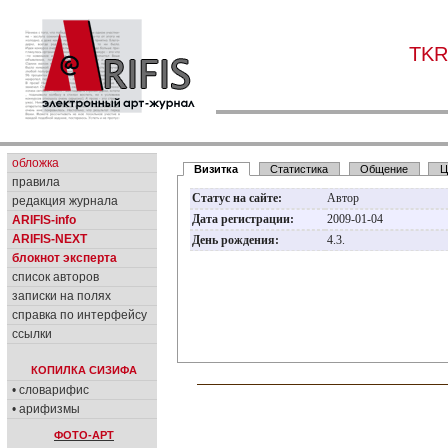
TKR
обложка
Визитка
Статистика
Общение
Ц
правила
Статус на сайте:
Автор
редакция журнала
Дата регистрации:
2009-01-04
ARIFIS-info
ARIFIS-NEXT
День рождения:
4.3.
блокнот эксперта
список авторов
записки на полях
справка по интерфейсу
ссылки
КОПИЛКА СИЗИФА
• словарифис
• арифизмы
ФОТО-АРТ