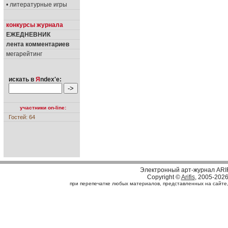
• литературные игры
конкурсы журнала
ЕЖЕДНЕВНИК
лента комментариев
мегарейтинг
искать в
Я
ndex'е:
участники on-line:
Гостей: 64
Электронный арт-журнал ARI
Copyright ©
Arifis
, 2005-202
при перепечатке любых материалов, представленных на сайте, с