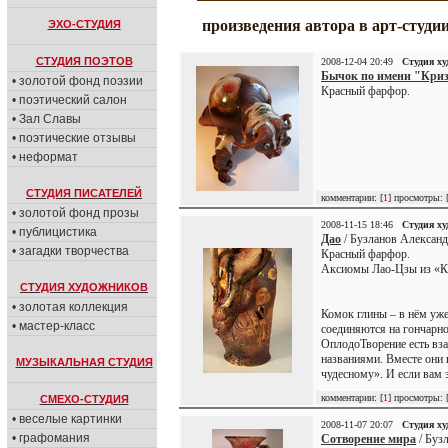
произведения автора в арт-студи
ЭХО-СТУДИЯ
СТУДИЯ ПОЭТОВ
2008-12-04 20:49
Студия х
Бычок по имени "Криз
• золотой фонд поэзии
Красный фарфор.
• поэтический салон
• Зал Славы
• поэтические отзывы
• неформат
СТУДИЯ ПИСАТЕЛЕЙ
комментарии: [
1
] просмотры: 
• золотой фонд прозы
2008-11-15 18:46
Студия х
• публицистика
Дао
/ Бузланов Александ
• загадки творчества
Красный фарфор.
Аксиомы Лао-Цзы из «Кн
СТУДИЯ ХУДОЖНИКОВ
• золотая коллекция
Комок глины – в нём уже
• мастер-класс
соединяются на гончарно
ОплодоТворение есть вз
названиями. Вместе они 
МУЗЫКАЛЬНАЯ СТУДИЯ
чудесному». И если вам 
комментарии: [
1
] просмотры: 
СМЕХО-СТУДИЯ
• веселые картинки
2008-11-07 20:07
Студия х
• графомания
Сотворение мира
/ Буз