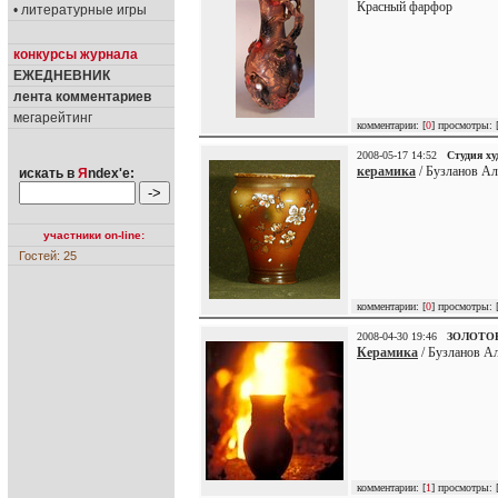
Красный фарфор
• литературные игры
конкурсы журнала
ЕЖЕДНЕВНИК
лента комментариев
мегарейтинг
комментарии: [
0
] просмотры: 
2008-05-17 14:52
Студия х
керамика
/ Бузланов Ал
искать в
Я
ndex'е:
участники on-line:
Гостей: 25
комментарии: [
0
] просмотры: 
2008-04-30 19:46
ЗОЛОТО
Керамика
/ Бузланов Ал
комментарии: [
1
] просмотры: 