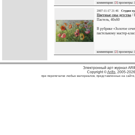
комментарии: [
3
] просмотры: 
2007-11-17 21:46
Студия х
Цветные сны детства
/ 
Пастель, 40х60
В рубрике «Золотое сече
пастельному мастер-клас
комментарии: [
2
] просмотры: 
Электронный арт-журнал ARI
Copyright ©
Arifis
, 2005-202
при перепечатке любых материалов, представленных на сайте, с