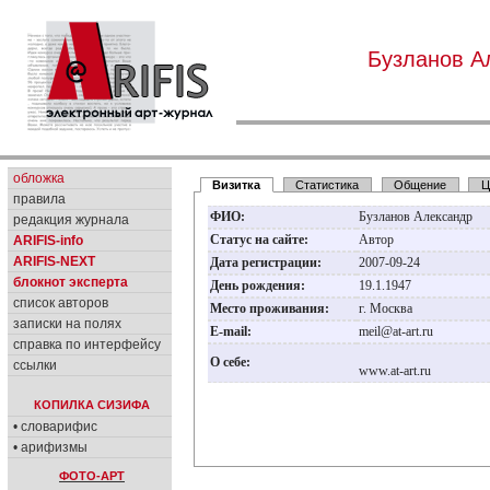
Бузланов А
обложка
Визитка
Статистика
Общение
Ц
правила
ФИО:
Бузланов Александр
редакция журнала
Статус на сайте:
Автор
ARIFIS-info
ARIFIS-NEXT
Дата регистрации:
2007-09-24
блокнот эксперта
День рождения:
19.1.1947
список авторов
Место проживания:
г. Москва
записки на полях
E-mail:
meil@at-art.ru
справка по интерфейсу
О себе:
ссылки
www.at-art.ru
КОПИЛКА СИЗИФА
• словарифис
• арифизмы
ФОТО-АРТ