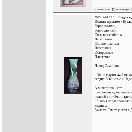
комментарии: [
5
] просмотры: 
2007-12-04 15:01
Студия х
Осеняя крылом
/ Бузла
Город зимний,
Город дивный,
Снег, как с яблонь,
Лепестками.
Словно крыльев
Лебединых
Осторожное
Плесканье...
Давид Самойлов
...То ли мартовской отте
сердце: Утешение и Надеж
А может, это и есть –
Сокровенное, желанное; 
волшебного Очага, где с
...Чтобы не заворожила з
ждешь...
Зажгите Лампу у себя в Д
___________
...