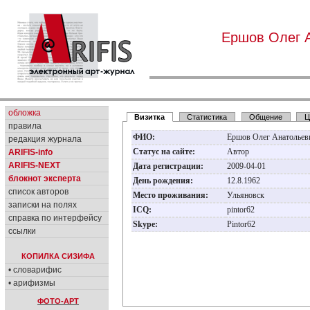
Ершов Олег 
обложка
Визитка
Статистика
Общение
Ц
правила
ФИО:
Ершов Олег Анатолье
редакция журнала
Статус на сайте:
Автор
ARIFIS-info
ARIFIS-NEXT
Дата регистрации:
2009-04-01
блокнот эксперта
День рождения:
12.8.1962
список авторов
Место проживания:
Ульяновск
записки на полях
ICQ:
pintor62
справка по интерфейсу
Skype:
Pintor62
ссылки
КОПИЛКА СИЗИФА
• словарифис
• арифизмы
ФОТО-АРТ