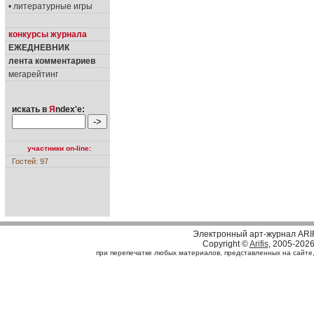
• литературные игры
конкурсы журнала
ЕЖЕДНЕВНИК
лента комментариев
мегарейтинг
искать в
Я
ndex'е:
участники on-line:
Гостей: 97
Электронный арт-журнал ARI
Copyright ©
Arifis
, 2005-202
при перепечатке любых материалов, представленных на сайте, с