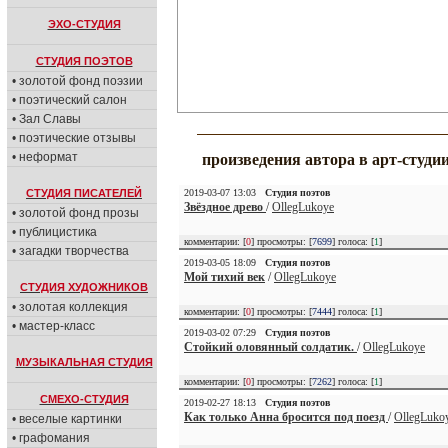
ЭХО-СТУДИЯ
СТУДИЯ ПОЭТОВ
• золотой фонд поэзии
• поэтический салон
• Зал Славы
• поэтические отзывы
• неформат
произведения автора в арт-студи
СТУДИЯ ПИСАТЕЛЕЙ
2019-03-07 13:03
Студия поэтов
Звёздное древо
/
OllegLukoye
• золотой фонд прозы
• публицистика
комментарии: [
0
] просмотры: [
7699
] голоса: [
1
]
• загадки творчества
2019-03-05 18:09
Студия поэтов
Мой тихий век
/
OllegLukoye
СТУДИЯ ХУДОЖНИКОВ
• золотая коллекция
комментарии: [
0
] просмотры: [
7444
] голоса: [
1
]
• мастер-класс
2019-03-02 07:29
Студия поэтов
Стойкий оловянный солдатик.
/
OllegLukoye
МУЗЫКАЛЬНАЯ СТУДИЯ
комментарии: [
0
] просмотры: [
7262
] голоса: [
1
]
СМЕХО-СТУДИЯ
2019-02-27 18:13
Студия поэтов
Как только Анна бросится под поезд
/
OllegLuko
• веселые картинки
• графомания