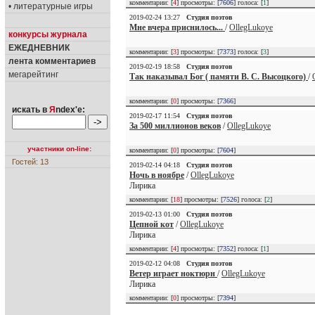
комментарии: [
4
] просмотры: [
7606
] голоса: [
1
]
• литературные игры
2019-02-24 13:27
Студия поэтов
Мне вчера приснилось...
/
OllegLukoye
конкурсы журнала
ЕЖЕДНЕВНИК
комментарии: [
3
] просмотры: [
7373
] голоса: [
3
]
лента комментариев
2019-02-19 18:58
Студия поэтов
мегарейтинг
Так наказывал Бог ( памяти В. С. Высоцкого)
/
комментарии: [
0
] просмотры: [
7366
]
искать в
Я
ndex'е:
2019-02-17 11:54
Студия поэтов
За 500 миллионов веков
/
OllegLukoye
участники on-line:
комментарии: [
0
] просмотры: [
7604
]
Гостей: 13
2019-02-14 04:18
Студия поэтов
Ночь в ноябре
/
OllegLukoye
Лирика
комментарии: [
18
] просмотры: [
7526
] голоса: [
2
]
2019-02-13 01:00
Студия поэтов
Цепной кот
/
OllegLukoye
Лирика
комментарии: [
4
] просмотры: [
7352
] голоса: [
1
]
2019-02-12 04:08
Студия поэтов
Ветер играет ноктюрн
/
OllegLukoye
Лирика
комментарии: [
0
] просмотры: [
7394
]