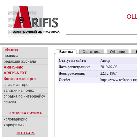
OL
обложка
Визитка
Статистика
Общение
Ц
правила
Статус на сайте:
Автор
редакция журнала
Дата регистрации:
2019-02-03
ARIFIS-info
ARIFIS-NEXT
День рождения:
22.12.1967
блокнот эксперта
О себе:
https://www.realrocks.ru
список авторов
записки на полях
справка по интерфейсу
ссылки
КОПИЛКА СИЗИФА
• словарифис
• арифизмы
ФОТО-АРТ