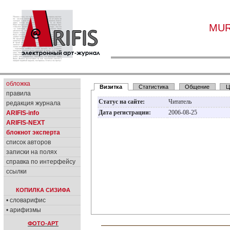
MUR
обложка
Визитка
Статистика
Общение
Ц
правила
Статус на сайте:
Читатель
редакция журнала
Дата регистрации:
2006-08-25
ARIFIS-info
ARIFIS-NEXT
блокнот эксперта
список авторов
записки на полях
справка по интерфейсу
ссылки
КОПИЛКА СИЗИФА
• словарифис
• арифизмы
ФОТО-АРТ