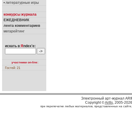
• литературные игры
конкурсы журнала
ЕЖЕДНЕВНИК
лента комментариев
мегарейтинг
искать в
Я
ndex'е:
участники on-line:
Гостей: 21
Электронный арт-журнал ARI
Copyright ©
Arifis
, 2005-202
при перепечатке любых материалов, представленных на сайте, с